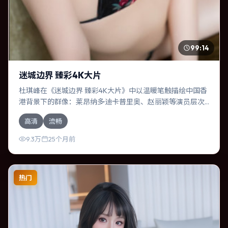
99:14
迷城边界 臻彩4K大片
杜琪峰在《迷城边界 臻彩4K大片》中以温暖笔触描绘中国香
港背景下的群像：莱昂纳多·迪卡普里奥、赵丽颖等演员层次
丰富。作为一部动漫作品，故事从日常裂缝切入，逐步推向
高清
流畅
不可逆转的结局；视听语言统一，情感落点克制有力。
9.3万
25个月前
热门