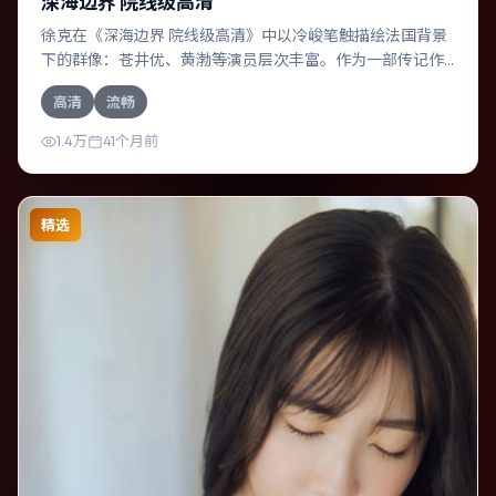
深海边界 院线级高清
徐克在《深海边界 院线级高清》中以冷峻笔触描绘法国背景
下的群像：苍井优、黄渤等演员层次丰富。作为一部传记作
品，故事从日常裂缝切入，逐步推向不可逆转的结局；视听
高清
流畅
语言统一，情感落点克制有力。
1.4万
41个月前
精选