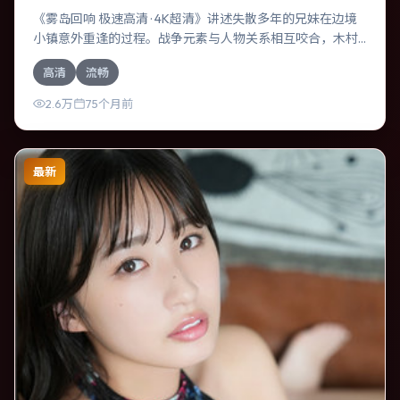
《雾岛回响 极速高清 · 4K超清》讲述失散多年的兄妹在边境
小镇意外重逢的过程。战争元素与人物关系相互咬合，木村
拓哉、梁朝伟的对手戏尤为出彩。导演薛晓路善于在长镜头
高清
流畅
中积蓄张力，本片亦在意大利实地取景，增强真实质感。
2.6万
75个月前
最新