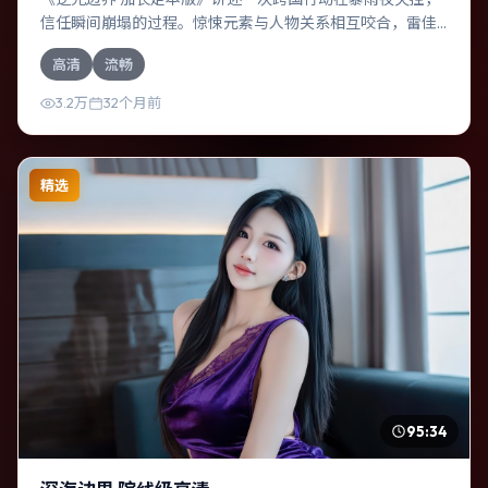
信任瞬间崩塌的过程。惊悚元素与人物关系相互咬合，雷佳
音、廖凡的对手戏尤为出彩。导演张艺谋善于在长镜头中积
高清
流畅
蓄张力，本片亦在德国实地取景，增强真实质感。
3.2万
32个月前
精选
95:34