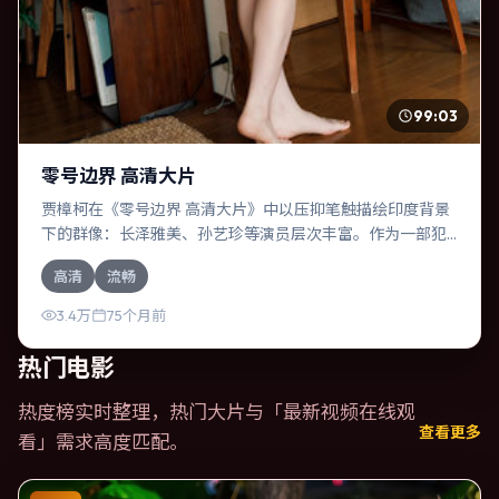
99:03
零号边界 高清大片
贾樟柯在《零号边界 高清大片》中以压抑笔触描绘印度背景
下的群像：长泽雅美、孙艺珍等演员层次丰富。作为一部犯
罪作品，故事从日常裂缝切入，逐步推向不可逆转的结局；
高清
流畅
视听语言统一，情感落点克制有力。
3.4万
75个月前
热门电影
热度榜实时整理，热门大片与「
最新视频在线观
查看更多
看
」需求高度匹配。