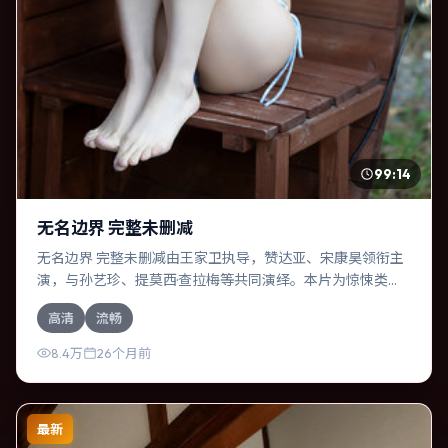
99:14
无名边界 完整未删减
无名边界 完整未删减由王家卫执导，赞达亚、宋康昊领衔主
演，与孙艺珍、提莫西·查拉梅等共同演绎。本片为惊悚类
型，主要班底与取景来自意大利。一次跨国行动在暴雨夜失
高清
流畅
控，信任瞬间崩塌。影片整体气质压抑，节奏紧凑，人物动
机清晰，适合喜欢强情节与细腻表演的观众。
8.4万
26个月前
最新