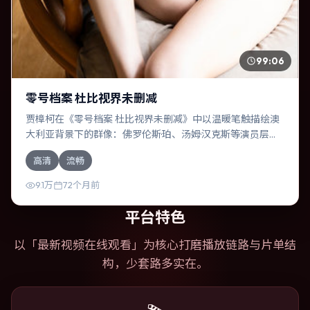
99:06
零号档案 杜比视界未删减
贾樟柯在《零号档案 杜比视界未删减》中以温暖笔触描绘澳
大利亚背景下的群像：佛罗伦斯·珀、汤姆·汉克斯等演员层次
丰富。作为一部惊悚作品，故事从日常裂缝切入，逐步推向
高清
流畅
不可逆转的结局；视听语言统一，情感落点克制有力。
9.1万
72个月前
平台特色
以「
最新视频在线观看
」为核心打磨播放链路与片单结
构，少套路多实在。