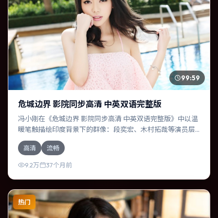
99:59
危城边界 影院同步高清 中英双语完整版
冯小刚在《危城边界 影院同步高清 中英双语完整版》中以温
暖笔触描绘印度背景下的群像：段奕宏、木村拓哉等演员层
次丰富。作为一部喜剧作品，故事从日常裂缝切入，逐步推
高清
流畅
向不可逆转的结局；视听语言统一，情感落点克制有力。
9.2万
37个月前
热门