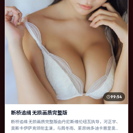
99:54
断桥追缉 无损画质完整版
断桥追缉 无损画质完整版由丹尼斯·维伦纽瓦执导，河正宇、
奥斯卡·伊萨克领衔主演，与周冬雨、莱昂纳多·迪卡普里奥等