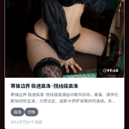
99:48
寒锋边界 极速高清 · 院线级高清
寒锋边界 极速高清 · 院线级高清由许鞍华执导，秦昊、佛罗伦
斯·珀领衔主演，与赞达亚、奥斯卡·伊萨克等共同演绎。本片
为冒险类型，主要班底与取景来自中国大陆。人工智能介入
高清
流畅
司法审判，人性边界遭遇拷问。影片整体气质冷峻，节奏紧
凑，人物动机清晰，适合喜欢强情节与细腻表演的观众。
1.4万
97个月前