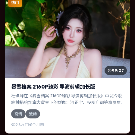
热门
99:07
暴雪档案 2160P臻彩 导演剪辑加长版
杜琪峰在《暴雪档案 2160P臻彩 导演剪辑加长版》中以冷峻
笔触描绘加拿大背景下的群像：河正宇、役所广司等演员层
次丰富。作为一部科幻作品，故事从日常裂缝切入，逐步推
高清
流畅
向不可逆转的结局；视听语言统一，情感落点克制有力。
9.8万
41个月前