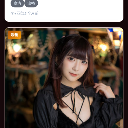
高清
流畅
歌善于在长镜头中积蓄张力，本片亦在中国香港实地取景，
增强真实质感。
7万
31个月前
最新