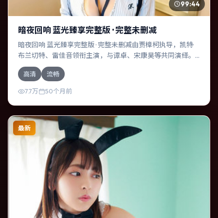
99:44
暗夜回响 蓝光臻享完整版 · 完整未删减
暗夜回响 蓝光臻享完整版 · 完整未删减由贾樟柯执导，凯特·
布兰切特、雷佳音领衔主演，与谭卓、宋康昊等共同演绎。
本片为动作类型，主要班底与取景来自韩国。一桩旧案被重
高清
流畅
新翻出，真相与谎言交织。影片整体气质克制，节奏紧凑，
人物动机清晰，适合喜欢强情节与细腻表演的观众。
7.7万
50个月前
最新