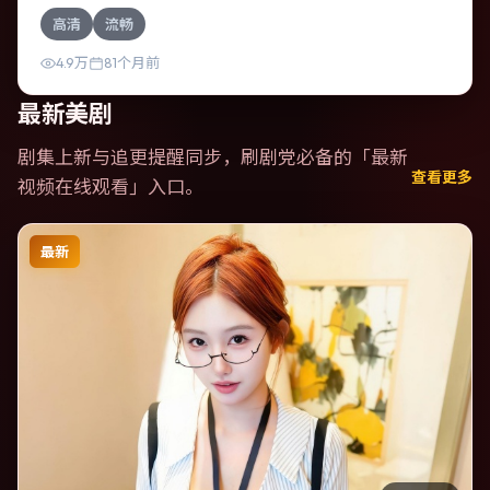
共同演绎。本片为动作类型，主要班底与取景来自英国。一
高清
流畅
次跨国行动在暴雨夜失控，信任瞬间崩塌。影片整体气质浓
烈，节奏紧凑，人物动机清晰，适合喜欢强情节与细腻表演
4.9万
81个月前
的观众。
最新美剧
剧集上新与追更提醒同步，刷剧党必备的「
最新
查看更多
视频在线观看
」入口。
最新