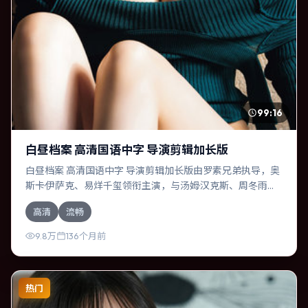
99:16
白昼档案 高清国语中字 导演剪辑加长版
白昼档案 高清国语中字 导演剪辑加长版由罗素兄弟执导，奥
斯卡·伊萨克、易烊千玺领衔主演，与汤姆·汉克斯、周冬雨等
共同演绎。本片为动漫类型，主要班底与取景来自印度。时
高清
流畅
间循环困住主角，每一次醒来规则都在改变。影片整体气质
浓烈，节奏紧凑，人物动机清晰，适合喜欢强情节与细腻表
9.8万
136个月前
演的观众。
热门