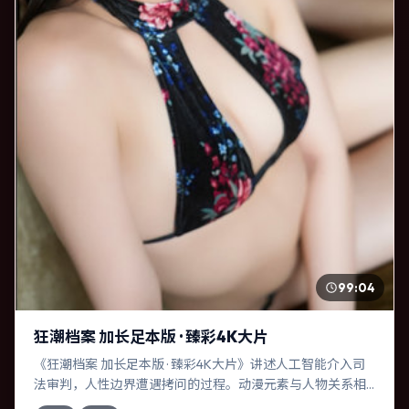
99:04
狂潮档案 加长足本版 · 臻彩4K大片
《狂潮档案 加长足本版 · 臻彩4K大片》讲述人工智能介入司
法审判，人性边界遭遇拷问的过程。动漫元素与人物关系相
互咬合，汤姆·汉克斯、刘亦菲的对手戏尤为出彩。导演陈凯