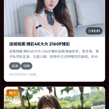
92:51
迷城档案 臻彩4K大片 2160P臻彩
迷城档案 臻彩4K大片 2160P臻彩由新海诚执导，周冬雨、章
子怡领衔主演，与裴斗娜、凯特·布兰切特等共同演绎。本片
为冒险类型，主要班底与取景来自西班牙。失散多年的兄妹
高清
流畅
在边境小镇意外重逢。影片整体气质温暖，节奏紧凑，人物
动机清晰，适合喜欢强情节与细腻表演的观众。
9.3万
87个月前
热门