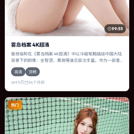
99:55
雾岛档案 4K超清
是枝裕和在《雾岛档案 4K超清》中以冷峻笔触描绘中国大陆
背景下的群像：全智贤、黄渤等演员层次丰富。作为一部喜
剧作品，故事从日常裂缝切入，逐步推向不可逆转的结局；
高清
流畅
视听语言统一，情感落点克制有力。
9.5万
34个月前
热门