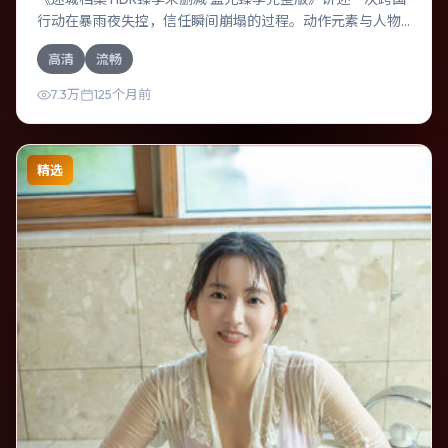
行动在暴雨夜失控，信任瞬间崩塌的过程。动作元素与人物
关系相互咬合，奥斯卡·伊萨克、凯特·布兰切特的对手戏尤为
高清
流畅
出彩。导演是枝裕和善于在长镜头中积蓄张力，本片亦在日
本实地取景，增强真实质感。
7.3万
125个月前
精选