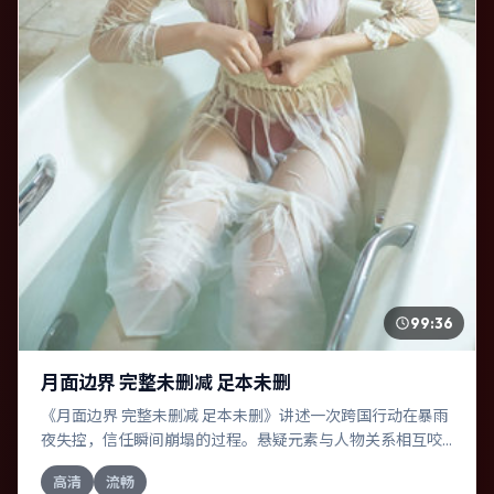
99:36
月面边界 完整未删减 足本未删
《月面边界 完整未删减 足本未删》讲述一次跨国行动在暴雨
夜失控，信任瞬间崩塌的过程。悬疑元素与人物关系相互咬
合，王凯、苍井优的对手戏尤为出彩。导演郭帆善于在长镜
高清
流畅
头中积蓄张力，本片亦在中国大陆实地取景，增强真实质