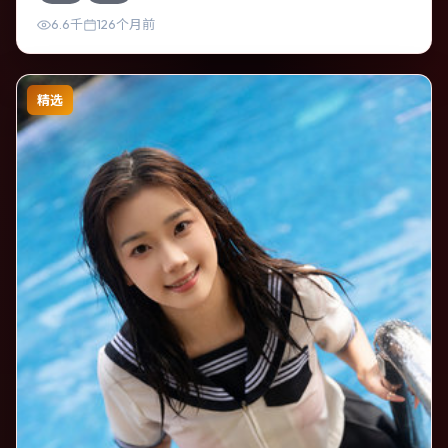
感。
6.6千
126个月前
精选