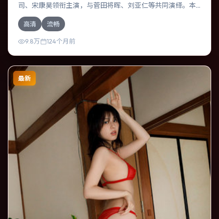
司、宋康昊领衔主演，与菅田将晖、刘亚仁等共同演绎。本
片为悬疑类型，主要班底与取景来自日本。一桩旧案被重新
高清
流畅
翻出，真相与谎言交织。影片整体气质明快，节奏紧凑，人
物动机清晰，适合喜欢强情节与细腻表演的观众。
9.8万
124个月前
最新