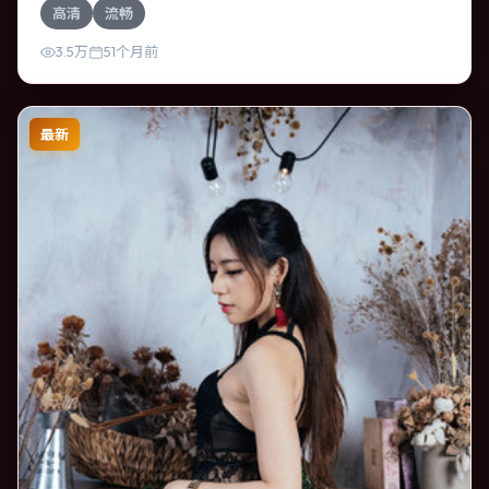
高清
流畅
入，逐步推向不可逆转的结局；视听语言统一，情感落点克
制有力。
3.5万
51个月前
最新