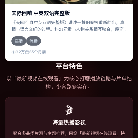
天际回响 中英双语完整版
《天际回响 中英双语完整版》讲述一桩旧案被重新翻出，真
相与谎言交织的过程。科幻元素与人物关系相互咬合，段奕
宏、黄政民的对手戏尤为出彩。导演维伦纽瓦善于在长镜头
高清
流畅
中积蓄张力，本片亦在澳大利亚实地取景，增强真实质感。
9.2万
85个月前
平台特色
以「
最新视频在线观看
」为核心打磨播放链路与片单结
构，少套路多实在。
🎬
海量热播影视
聚合多品类片源与专题推荐，围绕「最新视频在线观看」持