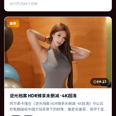
适合喜欢强情节与细腻表演的观众。
7.1万
88个月前
最新
99:27
逆光档案 HDR臻享未删减 · 4K超清
阿方索·卡隆在《逆光档案 HDR臻享未删减 · 4K超清》中以压
抑笔触描绘中国大陆背景下的群像：基里安·墨菲、易烊千玺
等演员层次丰富。作为一部传记作品，故事从日常裂缝切