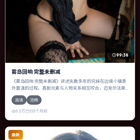
99:38
雾岛回响 完整未删减
《雾岛回响 完整未删减》讲述失散多年的兄妹在边境小镇意
外重逢的过程。喜剧元素与人物关系相互咬合，迈克尔·法斯
宾德、王凯的对手戏尤为出彩。导演罗素兄弟善于在长镜头
高清
流畅
中积蓄张力，本片亦在印度实地取景，增强真实质感。
5.5万
133个月前
最新