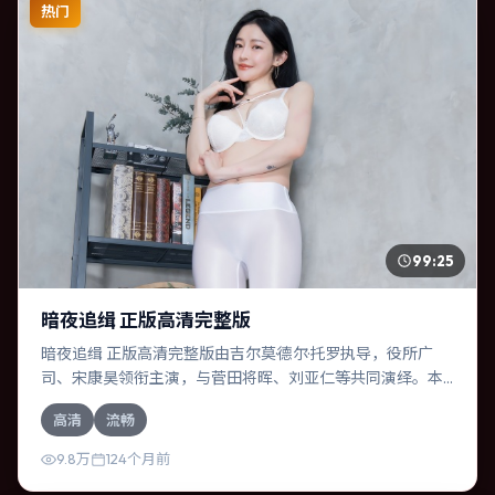
热门
99:25
暗夜追缉 正版高清完整版
暗夜追缉 正版高清完整版由吉尔莫·德尔·托罗执导，役所广
司、宋康昊领衔主演，与菅田将晖、刘亚仁等共同演绎。本
片为悬疑类型，主要班底与取景来自日本。一桩旧案被重新
高清
流畅
翻出，真相与谎言交织。影片整体气质明快，节奏紧凑，人
物动机清晰，适合喜欢强情节与细腻表演的观众。
9.8万
124个月前