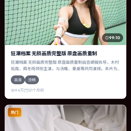
99:10
狂潮档案 无损画质完整版 原盘画质重制
狂潮档案 无损画质完整版 原盘画质重制由宫崎骏执导，木村
拓哉、周冬雨领衔主演，与汤唯、秦昊等共同演绎。本片为
喜剧类型，主要班底与取景来自加拿大。一桩旧案被重新翻
高清
流畅
出，真相与谎言交织。影片整体气质浓烈，节奏紧凑，人物
动机清晰，适合喜欢强情节与细腻表演的观众。
9.4万
121个月前
热门