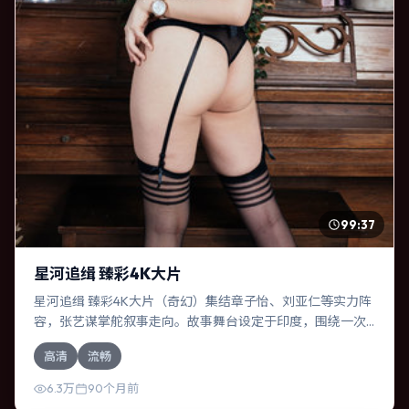
99:37
星河追缉 臻彩4K大片
星河追缉 臻彩4K大片（奇幻）集结章子怡、刘亚仁等实力阵
容，张艺谋掌舵叙事走向。故事舞台设定于印度，围绕一次
意外选择展开连锁反应；配乐与色彩高度服务于主题，结尾
高清
流畅
留白耐人寻味。
6.3万
90个月前