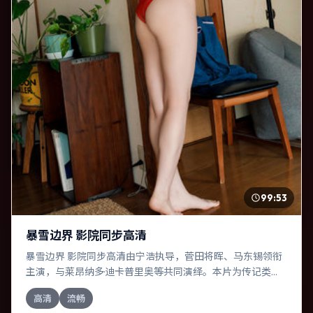
99:53
暴雪边界 影院同步高清
暴雪边界 影院同步高清由宁浩执导，菅田将晖、马东锡领衔
主演，与莱昂纳多·迪卡普里奥等共同演绎。本片为传记类
型，主要班底与取景来自英国。两代人的隔阂在故乡小城被
高清
流畅
慢慢缝合。影片整体气质冷峻，节奏紧凑，人物动机清晰，