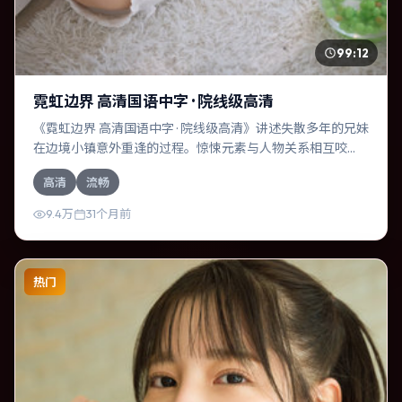
99:12
霓虹边界 高清国语中字 · 院线级高清
《霓虹边界 高清国语中字 · 院线级高清》讲述失散多年的兄妹
在边境小镇意外重逢的过程。惊悚元素与人物关系相互咬
合，赵丽颖、杨幂的对手戏尤为出彩。导演是枝裕和善于在
高清
流畅
长镜头中积蓄张力，本片亦在中国香港实地取景，增强真实
质感。
9.4万
31个月前
热门