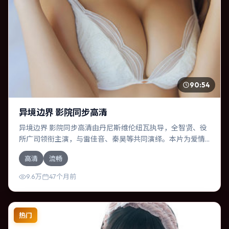
90:54
异境边界 影院同步高清
异境边界 影院同步高清由丹尼斯·维伦纽瓦执导，全智贤、役
所广司领衔主演，与雷佳音、秦昊等共同演绎。本片为爱情
类型，主要班底与取景来自美国。时间循环困住主角，每一
高清
流畅
次醒来规则都在改变。影片整体气质冷峻，节奏紧凑，人物
动机清晰，适合喜欢强情节与细腻表演的观众。
9.6万
47个月前
热门