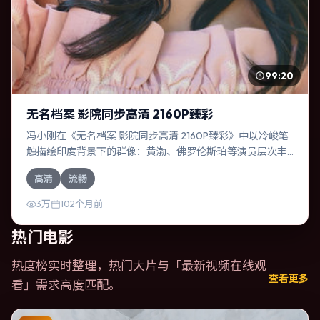
99:20
无名档案 影院同步高清 2160P臻彩
冯小刚在《无名档案 影院同步高清 2160P臻彩》中以冷峻笔
触描绘印度背景下的群像：黄渤、佛罗伦斯·珀等演员层次丰
富。作为一部喜剧作品，故事从日常裂缝切入，逐步推向不
高清
流畅
可逆转的结局；视听语言统一，情感落点克制有力。
3万
102个月前
热门电影
热度榜实时整理，热门大片与「
最新视频在线观
查看更多
看
」需求高度匹配。