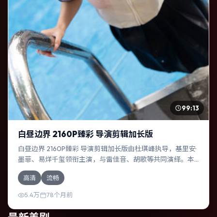
99:13
白昼边界 2160P臻彩 导演剪辑加长版
白昼边界 2160P臻彩 导演剪辑加长版由杜琪峰执导，基里安·
墨菲、易烊千玺领衔主演，与雷佳音、胡歌等共同演绎。本
片为爱情类型，主要班底与取景来自泰国。两代人的隔阂在
高清
流畅
故乡小城被慢慢缝合。影片整体气质冷峻，节奏紧凑，人物
动机清晰，适合喜欢强情节与细腻表演的观众。
5.4万
78个月前