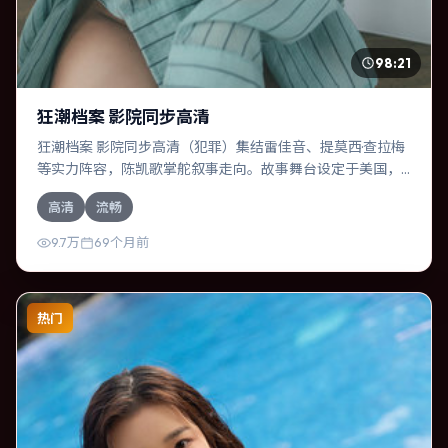
98:21
狂潮档案 影院同步高清
狂潮档案 影院同步高清（犯罪）集结雷佳音、提莫西·查拉梅
等实力阵容，陈凯歌掌舵叙事走向。故事舞台设定于美国，
围绕一次意外选择展开连锁反应；配乐与色彩高度服务于主
高清
流畅
题，结尾留白耐人寻味。
9.7万
69个月前
热门