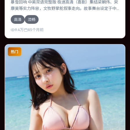
暴雪回响 中英双语完整版 极速高清（喜剧）集结梁朝伟、宋
康昊等实力阵容，文牧野掌舵叙事走向。故事舞台设定于中
国香港，围绕一次意外选择展开连锁反应；配乐与色彩高度
高清
流畅
服务于主题，结尾留白耐人寻味。
9.4万
85个月前
热门