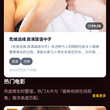
99:38
危城追缉 高清国语中字
《危城追缉 高清国语中字》讲述两代人的隔阂在故乡小城被
慢慢缝合的过程。喜剧元素与人物关系相互咬合，马东锡、
役所广司的对手戏尤为出彩。导演郭帆善于在长镜头中积蓄
高清
流畅
张力，本片亦在韩国实地取景，增强真实质感。
4.6万
37个月前
热门电影
热度榜实时整理，热门大片与「
最新视频在线观
查看更多
看
」需求高度匹配。