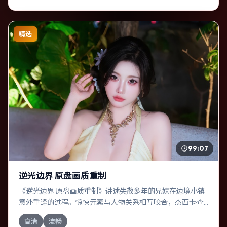
精选
99:07
逆光边界 原盘画质重制
《逆光边界 原盘画质重制》讲述失散多年的兄妹在边境小镇
意外重逢的过程。惊悚元素与人物关系相互咬合，杰西卡·查
斯坦、提莫西·查拉梅的对手戏尤为出彩。导演陆川善于在长
高清
流畅
镜头中积蓄张力，本片亦在法国实地取景，增强真实质感。