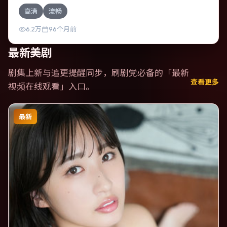
自泰国。一桩旧案被重新翻出，真相与谎言交织。影片整体
高清
流畅
气质温暖，节奏紧凑，人物动机清晰，适合喜欢强情节与细
腻表演的观众。
6.2万
96个月前
最新美剧
剧集上新与追更提醒同步，刷剧党必备的「
最新
查看更多
视频在线观看
」入口。
最新