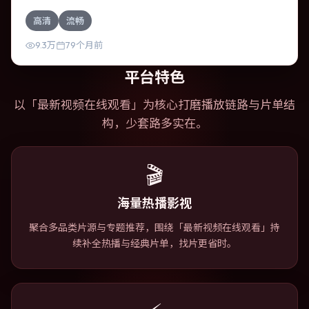
富。作为一部战争作品，故事从日常裂缝切入，逐步推向不
高清
流畅
可逆转的结局；视听语言统一，情感落点克制有力。
9.3万
79个月前
平台特色
以「
最新视频在线观看
」为核心打磨播放链路与片单结
构，少套路多实在。
🎬
海量热播影视
聚合多品类片源与专题推荐，围绕「最新视频在线观看」持
续补全热播与经典片单，找片更省时。