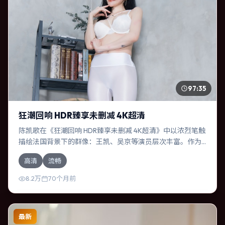
97:35
狂潮回响 HDR臻享未删减 4K超清
陈凯歌在《狂潮回响 HDR臻享未删减 4K超清》中以浓烈笔触
描绘法国背景下的群像：王凯、吴京等演员层次丰富。作为
一部喜剧作品，故事从日常裂缝切入，逐步推向不可逆转的
高清
流畅
结局；视听语言统一，情感落点克制有力。
8.2万
70个月前
最新