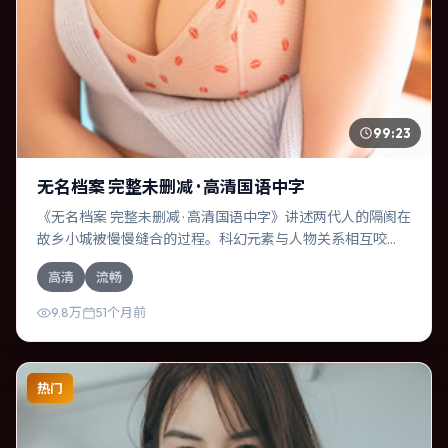
99:23
无名档案 完整未删减 · 高清国语中字
《无名档案 完整未删减 · 高清国语中字》讲述两代人的隔阂在
故乡小城被慢慢缝合的过程。科幻元素与人物关系相互咬
合，役所广司、基里安·墨菲的对手戏尤为出彩。导演陈凯歌
高清
流畅
善于在长镜头中积蓄张力，本片亦在泰国实地取景，增强真
实质感。
9.8万
51个月前
热门