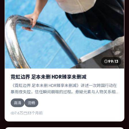
99:13
霓虹边界 足本未删 HDR臻享未删减
《霓虹边界 足本未删 HDR臻享未删减》讲述一次跨国行动在
暴雨夜失控，信任瞬间崩塌的过程。悬疑元素与人物关系相
互咬合，凯特·布兰切特、段奕宏的对手戏尤为出彩。导演宁
高清
流畅
浩善于在长镜头中积蓄张力，本片亦在法国实地取景，增强
真实质感。
7.6万
33个月前