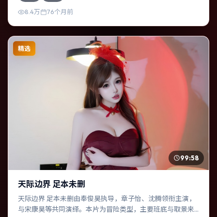
8.4万
76个月前
精选
99:58
天际边界 足本未删
天际边界 足本未删由奉俊昊执导，章子怡、沈腾领衔主演，
与宋康昊等共同演绎。本片为冒险类型，主要班底与取景来