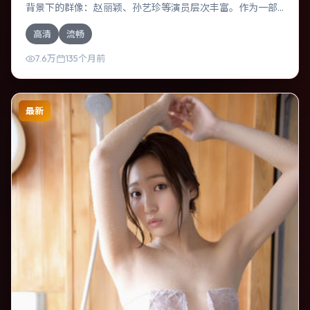
背景下的群像：赵丽颖、孙艺珍等演员层次丰富。作为一部
冒险作品，故事从日常裂缝切入，逐步推向不可逆转的结
高清
流畅
局；视听语言统一，情感落点克制有力。
7.6万
135个月前
最新