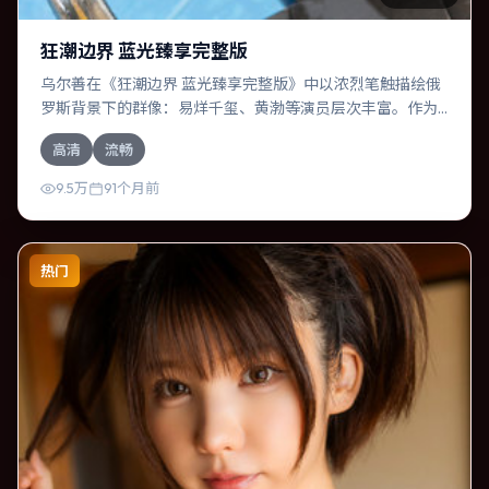
狂潮边界 蓝光臻享完整版
乌尔善在《狂潮边界 蓝光臻享完整版》中以浓烈笔触描绘俄
罗斯背景下的群像：易烊千玺、黄渤等演员层次丰富。作为
一部悬疑作品，故事从日常裂缝切入，逐步推向不可逆转的
高清
流畅
结局；视听语言统一，情感落点克制有力。
9.5万
91个月前
热门