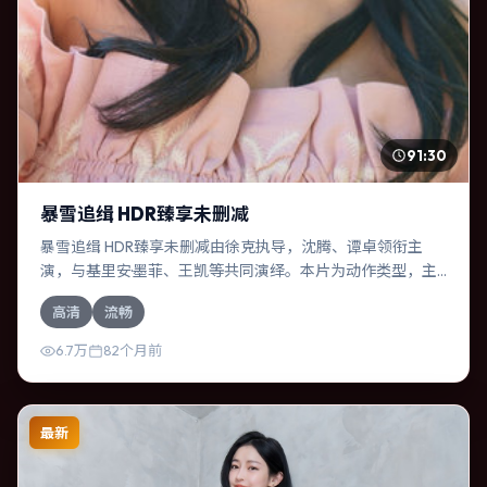
91:30
暴雪追缉 HDR臻享未删减
暴雪追缉 HDR臻享未删减由徐克执导，沈腾、谭卓领衔主
演，与基里安·墨菲、王凯等共同演绎。本片为动作类型，主
要班底与取景来自中国大陆。两代人的隔阂在故乡小城被慢
高清
流畅
慢缝合。影片整体气质浓烈，节奏紧凑，人物动机清晰，适
合喜欢强情节与细腻表演的观众。
6.7万
82个月前
最新