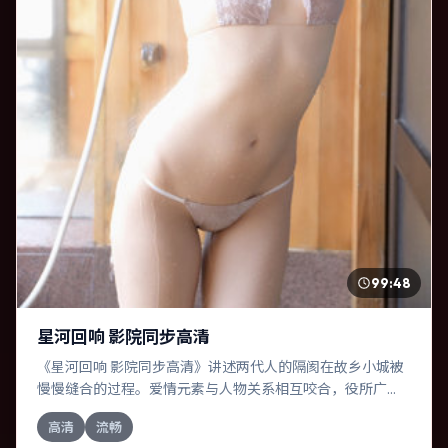
99:48
星河回响 影院同步高清
《星河回响 影院同步高清》讲述两代人的隔阂在故乡小城被
慢慢缝合的过程。爱情元素与人物关系相互咬合，役所广
司、菅田将晖的对手戏尤为出彩。导演丹尼·博伊尔善于在长
高清
流畅
镜头中积蓄张力，本片亦在德国实地取景，增强真实质感。