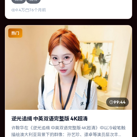
于主题，结尾留白耐人寻味。
9.4万
76个月前
热门
99:44
逆光追缉 中英双语完整版 4K超清
许鞍华在《逆光追缉 中英双语完整版 4K超清》中以冷峻笔触
描绘澳大利亚背景下的群像：孙艺珍、谭卓等演员层次丰