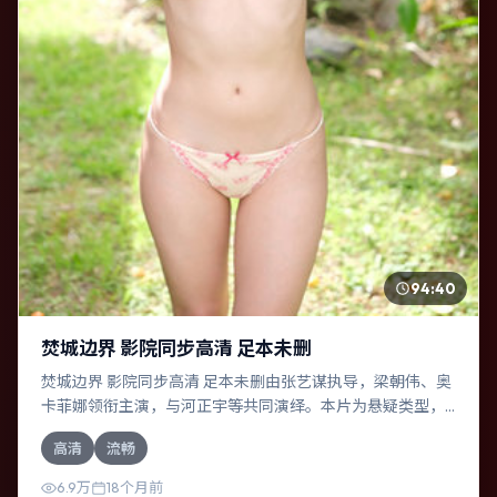
94:40
焚城边界 影院同步高清 足本未删
焚城边界 影院同步高清 足本未删由张艺谋执导，梁朝伟、奥
卡菲娜领衔主演，与河正宇等共同演绎。本片为悬疑类型，
主要班底与取景来自中国大陆。时间循环困住主角，每一次
高清
流畅
醒来规则都在改变。影片整体气质冷峻，节奏紧凑，人物动
机清晰，适合喜欢强情节与细腻表演的观众。
6.9万
18个月前