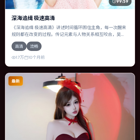
99:59
深海追缉 极速高清
《深海追缉 极速高清》讲述时间循环困住主角，每一次醒来
规则都在改变的过程。传记元素与人物关系相互咬合，吴
京、周冬雨的对手戏尤为出彩。导演陆川善于在长镜头中积
高清
流畅
蓄张力，本片亦在澳大利亚实地取景，增强真实质感。
1.7万
10个月前
最新