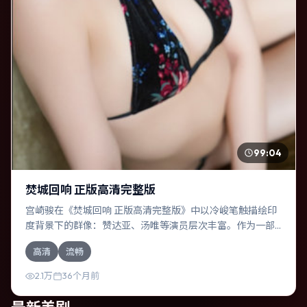
99:04
焚城回响 正版高清完整版
宫崎骏在《焚城回响 正版高清完整版》中以冷峻笔触描绘印
度背景下的群像：赞达亚、汤唯等演员层次丰富。作为一部
冒险作品，故事从日常裂缝切入，逐步推向不可逆转的结
高清
流畅
局；视听语言统一，情感落点克制有力。
2.1万
36个月前