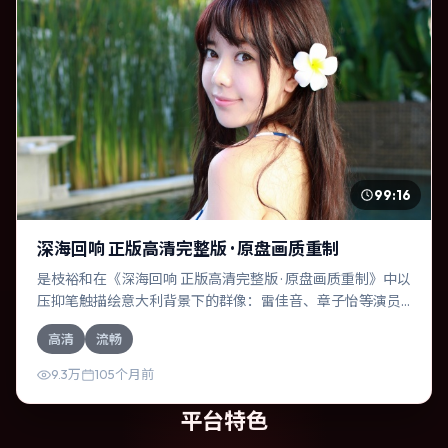
99:16
深海回响 正版高清完整版 · 原盘画质重制
是枝裕和在《深海回响 正版高清完整版 · 原盘画质重制》中以
压抑笔触描绘意大利背景下的群像：雷佳音、章子怡等演员
层次丰富。作为一部爱情作品，故事从日常裂缝切入，逐步
高清
流畅
推向不可逆转的结局；视听语言统一，情感落点克制有力。
9.3万
105个月前
平台特色