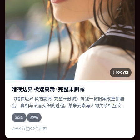
99:12
暗夜边界 极速高清 · 完整未删减
《暗夜边界 极速高清 · 完整未删减》讲述一桩旧案被重新翻
出，真相与谎言交织的过程。战争元素与人物关系相互咬
合，孙艺珍、迈克尔·法斯宾德的对手戏尤为出彩。导演温子
高清
流畅
仁善于在长镜头中积蓄张力，本片亦在英国实地取景，增强
真实质感。
9.4万
99个月前