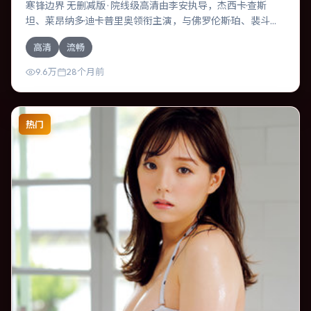
寒锋边界 无删减版 · 院线级高清由李安执导，杰西卡·查斯
坦、莱昂纳多·迪卡普里奥领衔主演，与佛罗伦斯·珀、裴斗娜
等共同演绎。本片为喜剧类型，主要班底与取景来自美国。
高清
流畅
人工智能介入司法审判，人性边界遭遇拷问。影片整体气质
克制，节奏紧凑，人物动机清晰，适合喜欢强情节与细腻表
9.6万
28个月前
演的观众。
热门