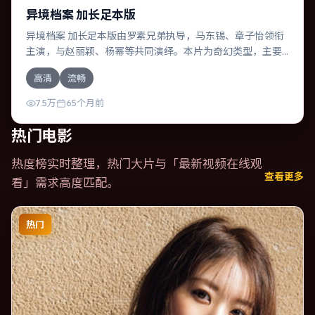
异境档案 加长足本版
异境档案 加长足本版由罗素兄弟执导，马东锡、章子怡领衔
主演，与赵丽颖、杨幂等共同演绎。本片为奇幻类型，主要
班底与取景来自意大利。一桩旧案被重新翻出，真相与谎言
高清
流畅
交织。影片整体气质压抑，节奏紧凑，人物动机清晰，适合
喜欢强情节与细腻表演的观众。
7.5万
65个月前
热门电影
热度榜实时整理，热门大片与「
最新视频在线观
查看更多
看
」需求高度匹配。
热门