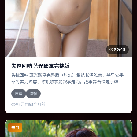
99:48
失控回响 蓝光臻享完整版
失控回响 蓝光臻享完整版（科幻）集结长泽雅美、基里安·墨
菲等实力阵容，陈凯歌掌舵叙事走向。故事舞台设定于韩
国，围绕一次意外选择展开连锁反应；配乐与色彩高度服务
高清
流畅
于主题，结尾留白耐人寻味。
9.3万
53个月前
热门