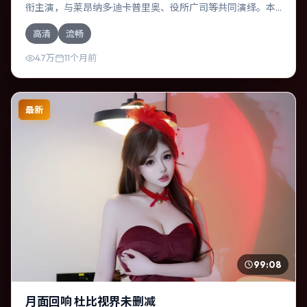
衔主演，与莱昂纳多·迪卡普里奥、役所广司等共同演绎。本
片为喜剧类型，主要班底与取景来自法国。一桩旧案被重新
高清
流畅
翻出，真相与谎言交织。影片整体气质浓烈，节奏紧凑，人
物动机清晰，适合喜欢强情节与细腻表演的观众。
4.7万
11个月前
最新
99:08
月面回响 杜比视界未删减