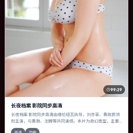
99:29
长夜档案 影院同步高清
长夜档案 影院同步高清由维伦纽瓦执导，刘亦菲、黄政民领
衔主演，与黄渤、沈腾等共同演绎。本片为奇幻类型，主要
班底与取景来自加拿大。时间循环困住主角，每一次醒来规
高清
流畅