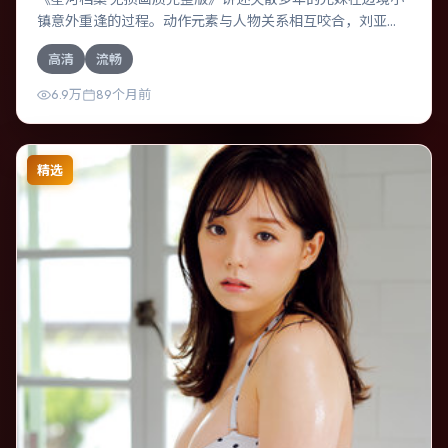
镇意外重逢的过程。动作元素与人物关系相互咬合，刘亚
仁、黄渤的对手戏尤为出彩。导演王家卫善于在长镜头中积
高清
流畅
蓄张力，本片亦在俄罗斯实地取景，增强真实质感。
6.9万
89个月前
精选