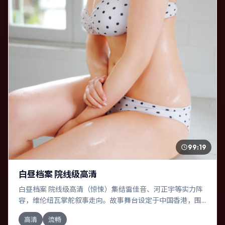
99:19
白昼档案 院线级高清
白昼档案 院线级高清（惊悚）集结雷佳音、河正宇等实力阵
容，维伦纽瓦掌舵叙事走向。故事舞台设定于中国香港，围
绕一次意外选择展开连锁反应；配乐与色彩高度服务于主
高清
流畅
题，结尾留白耐人寻味。