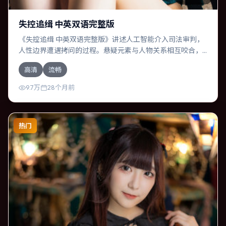
失控追缉 中英双语完整版
《失控追缉 中英双语完整版》讲述人工智能介入司法审判，
人性边界遭遇拷问的过程。悬疑元素与人物关系相互咬合，
役所广司、苍井优的对手戏尤为出彩。导演丹尼·博伊尔善于
高清
流畅
在长镜头中积蓄张力，本片亦在日本实地取景，增强真实质
感。
9.7万
28个月前
热门