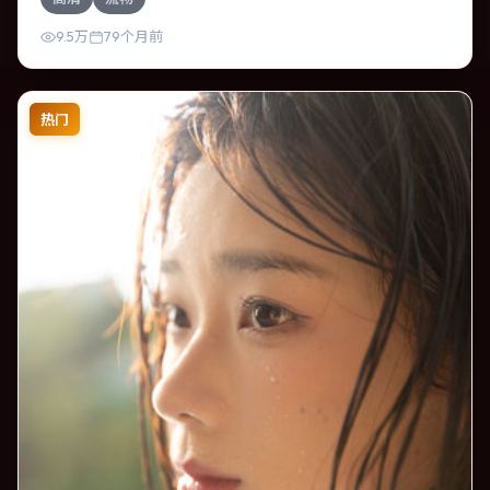
则都在改变。影片整体气质冷峻，节奏紧凑，人物动机清
晰，适合喜欢强情节与细腻表演的观众。
9.5万
79个月前
热门