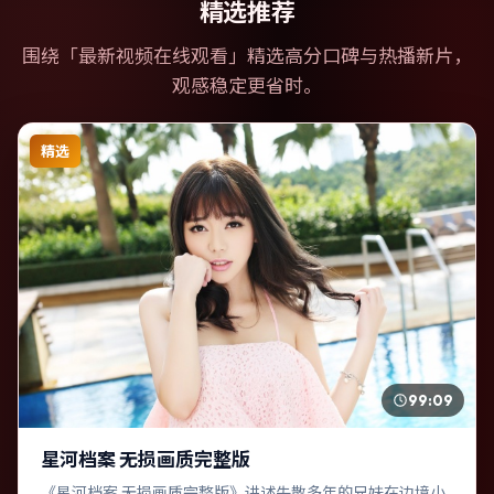
精选推荐
围绕「
最新视频在线观看
」精选高分口碑与热播新片，
观感稳定更省时。
精选
99:09
星河档案 无损画质完整版
《星河档案 无损画质完整版》讲述失散多年的兄妹在边境小