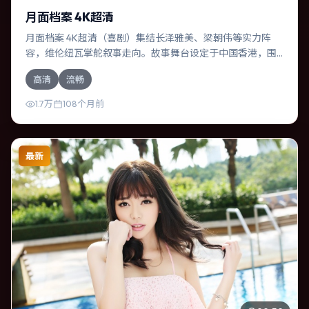
月面档案 4K超清
月面档案 4K超清（喜剧）集结长泽雅美、梁朝伟等实力阵
容，维伦纽瓦掌舵叙事走向。故事舞台设定于中国香港，围
绕一次意外选择展开连锁反应；配乐与色彩高度服务于主
高清
流畅
题，结尾留白耐人寻味。
1.7万
108个月前
最新