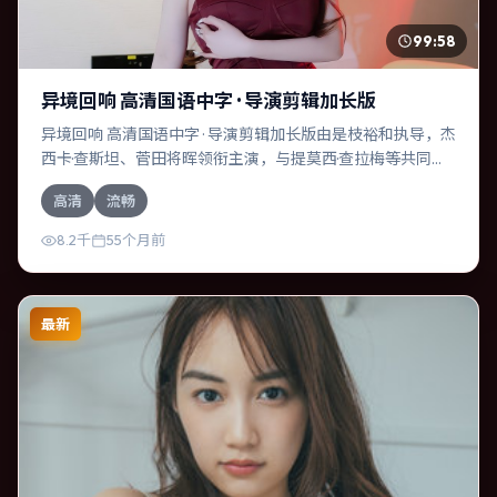
99:58
异境回响 高清国语中字 · 导演剪辑加长版
异境回响 高清国语中字 · 导演剪辑加长版由是枝裕和执导，杰
西卡·查斯坦、菅田将晖领衔主演，与提莫西·查拉梅等共同演
绎。本片为战争类型，主要班底与取景来自英国。一桩旧案
高清
流畅
被重新翻出，真相与谎言交织。影片整体气质明快，节奏紧
凑，人物动机清晰，适合喜欢强情节与细腻表演的观众。
8.2千
55个月前
最新