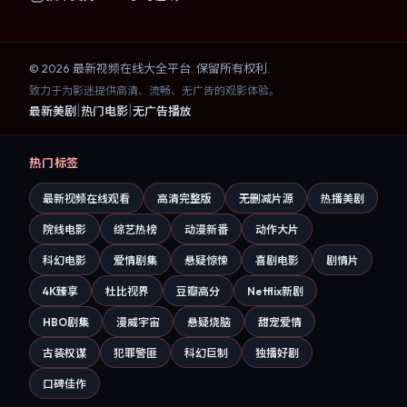
©
2026
最新视频在线大全
平台. 保留所有权利.
致力于为影迷提供高清、流畅、无广告的观影体验。
|
|
最新美剧
热门电影
无广告播放
热门标签
最新视频在线观看
高清完整版
无删减片源
热播美剧
院线电影
综艺热榜
动漫新番
动作大片
科幻电影
爱情剧集
悬疑惊悚
喜剧电影
剧情片
4K臻享
杜比视界
豆瓣高分
Netflix新剧
HBO剧集
漫威宇宙
悬疑烧脑
甜宠爱情
古装权谋
犯罪警匪
科幻巨制
独播好剧
口碑佳作