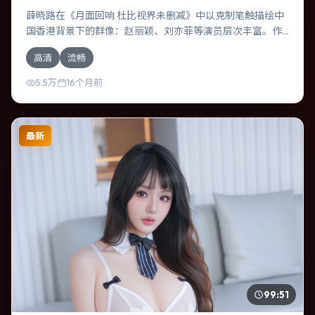
薛晓路在《月面回响 杜比视界未删减》中以克制笔触描绘中
国香港背景下的群像：赵丽颖、刘亦菲等演员层次丰富。作
为一部犯罪作品，故事从日常裂缝切入，逐步推向不可逆转
高清
流畅
的结局；视听语言统一，情感落点克制有力。
5.5万
16个月前
最新
99:51