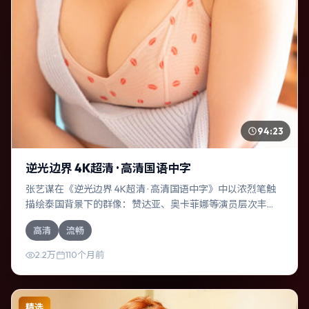
94:23
逆光边界 4K超清 · 高清国语中字
张艺谋在《逆光边界 4K超清 · 高清国语中字》中以浓烈笔触
描绘泰国背景下的群像：赞达亚、奥卡菲娜等演员层次丰
富。作为一部动漫作品，故事从日常裂缝切入，逐步推向不
高清
流畅
可逆转的结局；视听语言统一，情感落点克制有力。
2.2万
110个月前
精选