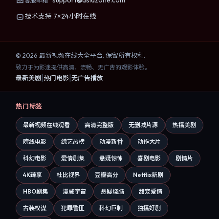
客服邮箱
技术支持 7×24小时在线
©
2026
最新视频在线大全
平台. 保留所有权利.
致力于为影迷提供高清、流畅、无广告的观影体验。
|
|
最新美剧
热门电影
无广告播放
热门标签
最新视频在线观看
高清完整版
无删减片源
热播美剧
院线电影
综艺热榜
动漫新番
动作大片
科幻电影
爱情剧集
悬疑惊悚
喜剧电影
剧情片
4K臻享
杜比视界
豆瓣高分
Netflix新剧
HBO剧集
漫威宇宙
悬疑烧脑
甜宠爱情
古装权谋
犯罪警匪
科幻巨制
独播好剧