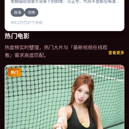
笔触描绘加拿大背景下的群像：河正宇、杰西卡·查斯坦等演
员层次丰富。作为一部传记作品，故事从日常裂缝切入，逐
高清
流畅
步推向不可逆转的结局；视听语言统一，情感落点克制有
力。
3.5万
27个月前
热门电影
热度榜实时整理，热门大片与「
最新视频在线观
查看更多
看
」需求高度匹配。
热门