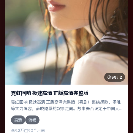
88:12
霓虹回响 极速高清 正版高清完整版
霓虹回响 极速高清 正版高清完整版（喜剧）集结胡歌、汤唯
等实力阵容，薛晓路掌舵叙事走向。故事舞台设定于中国大
陆，围绕一次意外选择展开连锁反应；配乐与色彩高度服务
高清
流畅
于主题，结尾留白耐人寻味。
9.2万
90个月前