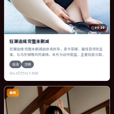
99:39
狂潮追缉 完整未删减
狂潮追缉 完整未删减由徐克执导，奥卡菲娜、雷佳音领衔主
演，与马东锡等共同演绎。本片为动作类型，主要班底与取
景来自英国。人工智能介入司法审判，人性边界遭遇拷问。
高清
流畅
影片整体气质温暖，节奏紧凑，人物动机清晰，适合喜欢强
情节与细腻表演的观众。
6.3万
76个月前
最新