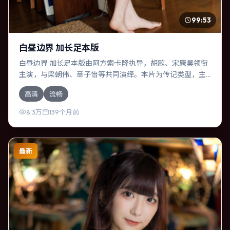
99:53
白昼边界 加长足本版
白昼边界 加长足本版由阿方索·卡隆执导，胡歌、宋康昊领衔
主演，与梁朝伟、章子怡等共同演绎。本片为传记类型，主
要班底与取景来自韩国。人工智能介入司法审判，人性边界
高清
流畅
遭遇拷问。影片整体气质明快，节奏紧凑，人物动机清晰，
适合喜欢强情节与细腻表演的观众。
8.3万
139个月前
最新