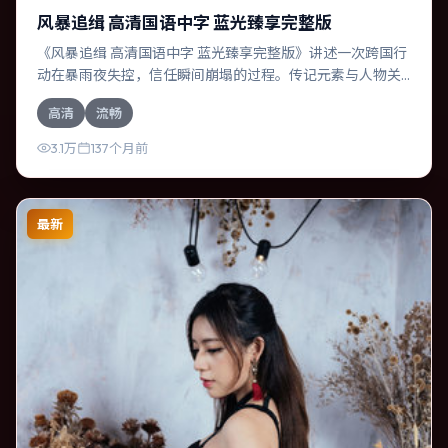
风暴追缉 高清国语中字 蓝光臻享完整版
《风暴追缉 高清国语中字 蓝光臻享完整版》讲述一次跨国行
动在暴雨夜失控，信任瞬间崩塌的过程。传记元素与人物关
系相互咬合，段奕宏、杨幂的对手戏尤为出彩。导演娄烨善
高清
流畅
于在长镜头中积蓄张力，本片亦在印度实地取景，增强真实
质感。
3.1万
137个月前
最新