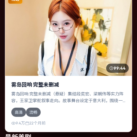
99:44
雾岛回响 完整未删减
雾岛回响 完整未删减（悬疑）集结段奕宏、梁朝伟等实力阵
容，王家卫掌舵叙事走向。故事舞台设定于意大利，围绕一
次意外选择展开连锁反应；配乐与色彩高度服务于主题，结
高清
流畅
尾留白耐人寻味。
9.4万
22个月前