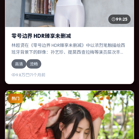
99:25
零号边界 HDR臻享未删减
林超贤在《零号边界 HDR臻享未删减》中以浓烈笔触描绘西
班牙背景下的群像：孙艺珍、提莫西·查拉梅等演员层次丰
富。作为一部奇幻作品，故事从日常裂缝切入，逐步推向不
高清
流畅
可逆转的结局；视听语言统一，情感落点克制有力。
9.8万
71个月前
热门