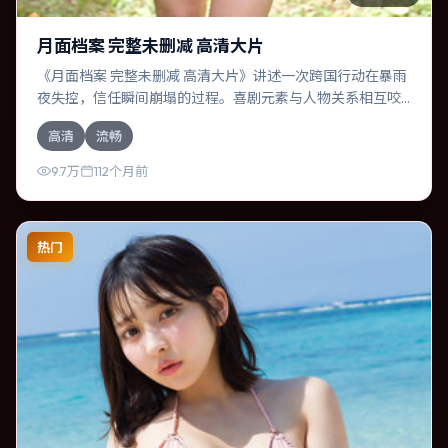
月面档案 完整未删减 高清大片
《月面档案 完整未删减 高清大片》讲述一次跨国行动在暴雨
夜失控，信任瞬间崩塌的过程。喜剧元素与人物关系相互咬
合，菅田将晖、黄政民的对手戏尤为出彩。导演罗素兄弟善
高清
流畅
于在长镜头中积蓄张力，本片亦在日本实地取景，增强真实
质感。
9.7万
112个月前
热门