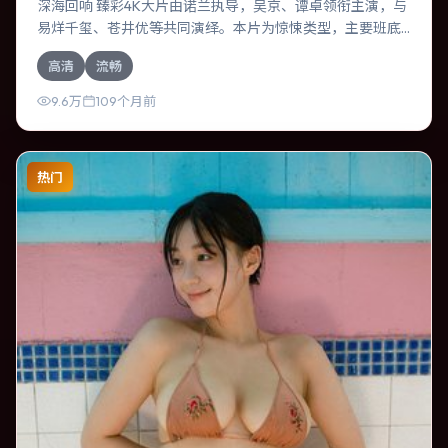
深海回响 臻彩4K大片由诺兰执导，吴京、谭卓领衔主演，与
易烊千玺、苍井优等共同演绎。本片为惊悚类型，主要班底
与取景来自西班牙。人工智能介入司法审判，人性边界遭遇
高清
流畅
拷问。影片整体气质冷峻，节奏紧凑，人物动机清晰，适合
喜欢强情节与细腻表演的观众。
9.6万
109个月前
热门