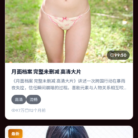
99:50
月面档案 完整未删减 高清大片
《月面档案 完整未删减 高清大片》讲述一次跨国行动在暴雨
夜失控，信任瞬间崩塌的过程。喜剧元素与人物关系相互咬
合，菅田将晖、黄政民的对手戏尤为出彩。导演罗素兄弟善
高清
流畅
于在长镜头中积蓄张力，本片亦在日本实地取景，增强真实
质感。
9.7万
112个月前
最新