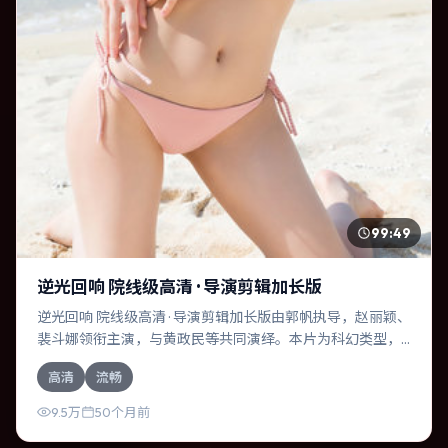
99:49
逆光回响 院线级高清 · 导演剪辑加长版
逆光回响 院线级高清 · 导演剪辑加长版由郭帆执导，赵丽颖、
裴斗娜领衔主演，与黄政民等共同演绎。本片为科幻类型，
主要班底与取景来自中国台湾。一次跨国行动在暴雨夜失
高清
流畅
控，信任瞬间崩塌。影片整体气质冷峻，节奏紧凑，人物动
机清晰，适合喜欢强情节与细腻表演的观众。
9.5万
50个月前