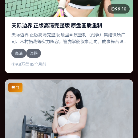
99:10
天际边界 正版高清完整版 原盘画质重制
天际边界 正版高清完整版 原盘画质重制（战争）集结役所广
司、木村拓哉等实力阵容，管虎掌舵叙事走向。故事舞台设
定于意大利，围绕一次意外选择展开连锁反应；配乐与色彩
高清
流畅
高度服务于主题，结尾留白耐人寻味。
9.8万
115个月前
热门