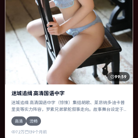
99:59
迷城追缉 高清国语中字
迷城追缉 高清国语中字（惊悚）集结胡歌、莱昂纳多·迪卡普
里奥等实力阵容，罗素兄弟掌舵叙事走向。故事舞台设定于
德国，围绕一次意外选择展开连锁反应；配乐与色彩高度服
高清
流畅
务于主题，结尾留白耐人寻味。
7.2万
139个月前