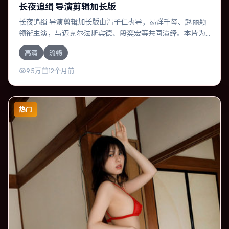
长夜追缉 导演剪辑加长版
长夜追缉 导演剪辑加长版由温子仁执导，易烊千玺、赵丽颖
领衔主演，与迈克尔·法斯宾德、段奕宏等共同演绎。本片为
传记类型，主要班底与取景来自韩国。人工智能介入司法审
高清
流畅
判，人性边界遭遇拷问。影片整体气质温暖，节奏紧凑，人
物动机清晰，适合喜欢强情节与细腻表演的观众。
9.5万
12个月前
热门