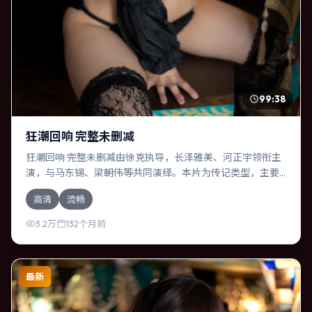
99:38
狂潮回响 完整未删减
狂潮回响 完整未删减由徐克执导，长泽雅美、河正宇领衔主
演，与马东锡、梁朝伟等共同演绎。本片为传记类型，主要
班底与取景来自意大利。时间循环困住主角，每一次醒来规
高清
流畅
则都在改变。影片整体气质温暖，节奏紧凑，人物动机清
晰，适合喜欢强情节与细腻表演的观众。
3.2万
132个月前
最新