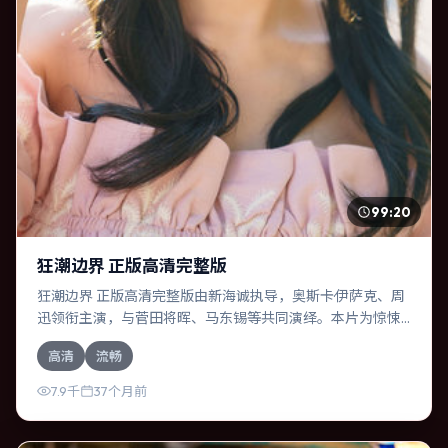
99:20
狂潮边界 正版高清完整版
狂潮边界 正版高清完整版由新海诚执导，奥斯卡·伊萨克、周
迅领衔主演，与菅田将晖、马东锡等共同演绎。本片为惊悚
类型，主要班底与取景来自韩国。一次跨国行动在暴雨夜失
高清
流畅
控，信任瞬间崩塌。影片整体气质冷峻，节奏紧凑，人物动
机清晰，适合喜欢强情节与细腻表演的观众。
7.9千
37个月前