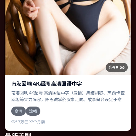
99:56
南港回响 4K超清 高清国语中字
南港回响 4K超清 高清国语中字（爱情）集结胡歌、杰西卡·查
斯坦等实力阵容，陈思诚掌舵叙事走向。故事舞台设定于意
大利，围绕一次意外选择展开连锁反应；配乐与色彩高度服
高清
流畅
务于主题，结尾留白耐人寻味。
5.7万
97个月前
最新美剧