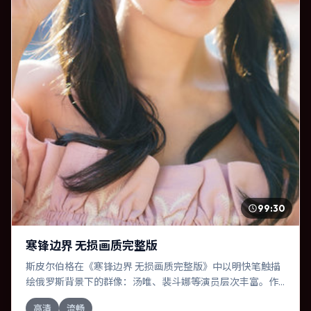
99:30
寒锋边界 无损画质完整版
斯皮尔伯格在《寒锋边界 无损画质完整版》中以明快笔触描
绘俄罗斯背景下的群像：汤唯、裴斗娜等演员层次丰富。作
为一部传记作品，故事从日常裂缝切入，逐步推向不可逆转
高清
流畅