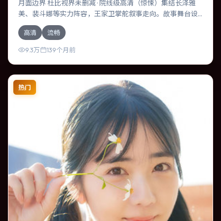
月面边界 杜比视界未删减 · 院线级高清（惊悚）集结长泽雅
美、裴斗娜等实力阵容，王家卫掌舵叙事走向。故事舞台设
定于中国大陆，围绕一次意外选择展开连锁反应；配乐与色
高清
流畅
彩高度服务于主题，结尾留白耐人寻味。
9.3万
139个月前
热门