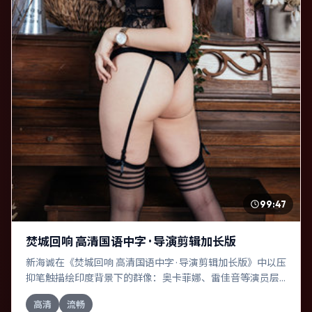
99:47
焚城回响 高清国语中字 · 导演剪辑加长版
新海诚在《焚城回响 高清国语中字 · 导演剪辑加长版》中以压
抑笔触描绘印度背景下的群像：奥卡菲娜、雷佳音等演员层
次丰富。作为一部战争作品，故事从日常裂缝切入，逐步推
高清
流畅
向不可逆转的结局；视听语言统一，情感落点克制有力。