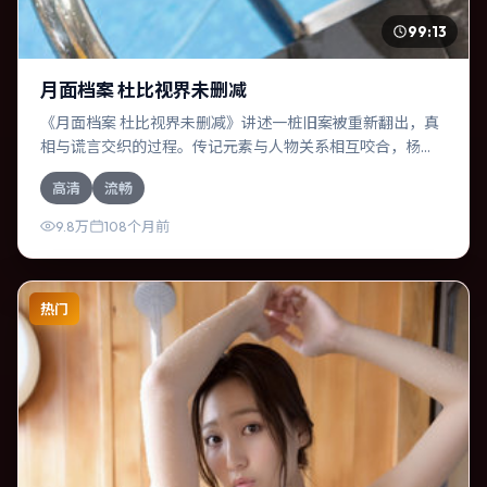
99:13
月面档案 杜比视界未删减
《月面档案 杜比视界未删减》讲述一桩旧案被重新翻出，真
相与谎言交织的过程。传记元素与人物关系相互咬合，杨
幂、易烊千玺的对手戏尤为出彩。导演许鞍华善于在长镜头
高清
流畅
中积蓄张力，本片亦在俄罗斯实地取景，增强真实质感。
9.8万
108个月前
热门