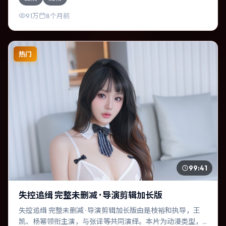
的结局；视听语言统一，情感落点克制有力。
9.1万
8个月前
热门
99:41
失控追缉 完整未删减 · 导演剪辑加长版
失控追缉 完整未删减 · 导演剪辑加长版由是枝裕和执导，王
凯、杨幂领衔主演，与张译等共同演绎。本片为动漫类型，