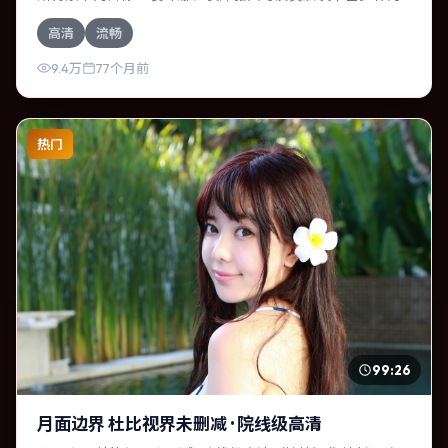
一部战争作品，故事从日常裂缝切入，逐步推向不可逆转的
高清
流畅
结局；视听语言统一，情感落点克制有力。
9.4万
77个月前
热门
99:26
月面边界 杜比视界未删减 · 院线级高清