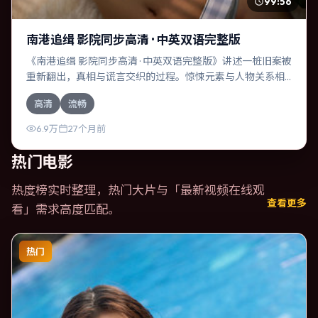
99:56
南港追缉 影院同步高清 · 中英双语完整版
《南港追缉 影院同步高清 · 中英双语完整版》讲述一桩旧案被
重新翻出，真相与谎言交织的过程。惊悚元素与人物关系相
互咬合，孙艺珍、长泽雅美的对手戏尤为出彩。导演张艺谋
高清
流畅
善于在长镜头中积蓄张力，本片亦在俄罗斯实地取景，增强
真实质感。
6.9万
27个月前
热门电影
热度榜实时整理，热门大片与「
最新视频在线观
查看更多
看
」需求高度匹配。
热门