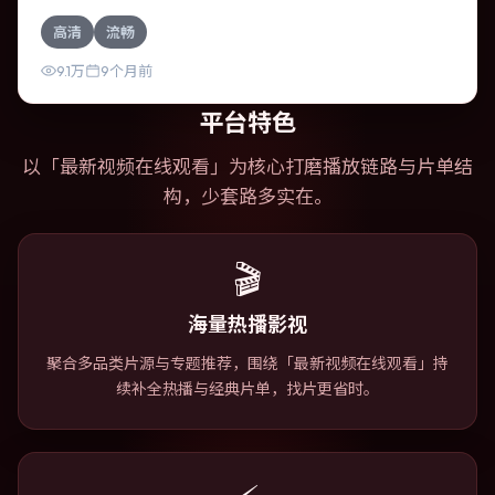
主要班底与取景来自印度。时间循环困住主角，每一次醒来
高清
流畅
规则都在改变。影片整体气质浓烈，节奏紧凑，人物动机清
晰，适合喜欢强情节与细腻表演的观众。
9.1万
9个月前
平台特色
以「
最新视频在线观看
」为核心打磨播放链路与片单结
构，少套路多实在。
🎬
海量热播影视
聚合多品类片源与专题推荐，围绕「最新视频在线观看」持
续补全热播与经典片单，找片更省时。