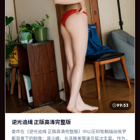
99:53
逆光追缉 正版高清完整版
娄烨在《逆光追缉 正版高清完整版》中以压抑笔触描绘俄罗
斯背景下的群像：裴斗娜、长泽雅美等演员层次丰富。作为