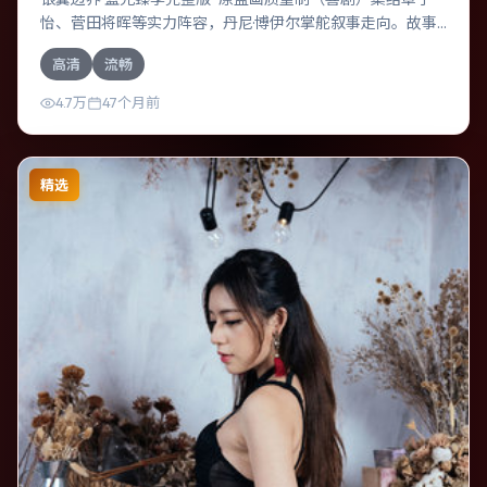
怡、菅田将晖等实力阵容，丹尼·博伊尔掌舵叙事走向。故事
舞台设定于俄罗斯，围绕一次意外选择展开连锁反应；配乐
高清
流畅
与色彩高度服务于主题，结尾留白耐人寻味。
4.7万
47个月前
精选