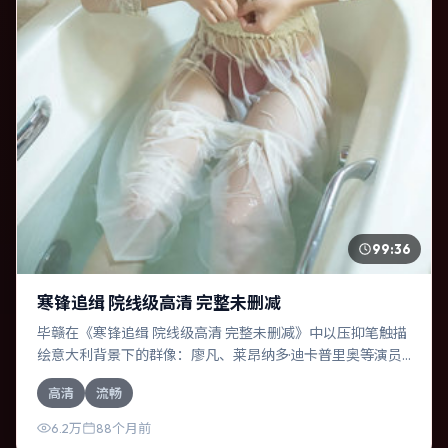
99:36
寒锋追缉 院线级高清 完整未删减
毕赣在《寒锋追缉 院线级高清 完整未删减》中以压抑笔触描
绘意大利背景下的群像：廖凡、莱昂纳多·迪卡普里奥等演员
层次丰富。作为一部冒险作品，故事从日常裂缝切入，逐步
高清
流畅
推向不可逆转的结局；视听语言统一，情感落点克制有力。
6.2万
88个月前