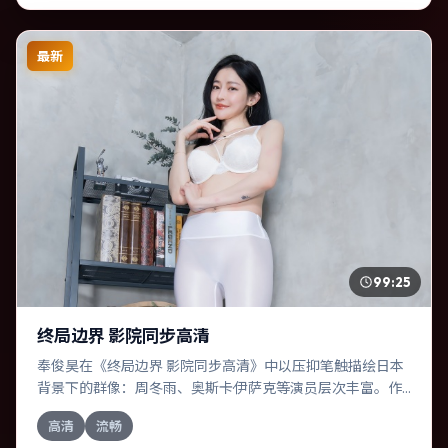
最新
99:25
终局边界 影院同步高清
奉俊昊在《终局边界 影院同步高清》中以压抑笔触描绘日本
背景下的群像：周冬雨、奥斯卡·伊萨克等演员层次丰富。作
为一部冒险作品，故事从日常裂缝切入，逐步推向不可逆转
高清
流畅
的结局；视听语言统一，情感落点克制有力。