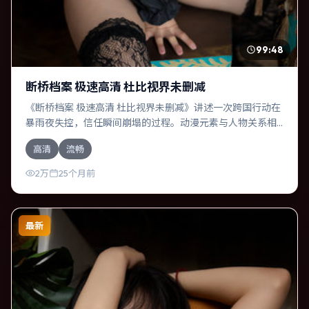
99:48
断桥档案 极速高清 杜比视界未删减
《断桥档案 极速高清 杜比视界未删减》讲述一次跨国行动在
暴雨夜失控，信任瞬间崩塌的过程。动漫元素与人物关系相
互咬合，河正宇、廖凡的对手戏尤为出彩。导演是枝裕和善
高清
流畅
于在长镜头中积蓄张力，本片亦在德国实地取景，增强真实
质感。
2万
25个月前
最新