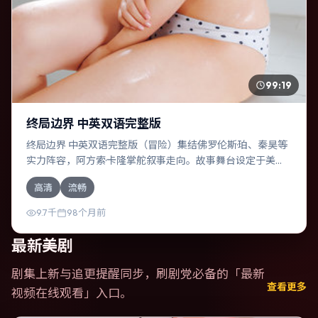
99:19
终局边界 中英双语完整版
终局边界 中英双语完整版（冒险）集结佛罗伦斯·珀、秦昊等
实力阵容，阿方索·卡隆掌舵叙事走向。故事舞台设定于美
国，围绕一次意外选择展开连锁反应；配乐与色彩高度服务
高清
流畅
于主题，结尾留白耐人寻味。
9.7千
98个月前
最新美剧
剧集上新与追更提醒同步，刷剧党必备的「
最新
查看更多
视频在线观看
」入口。