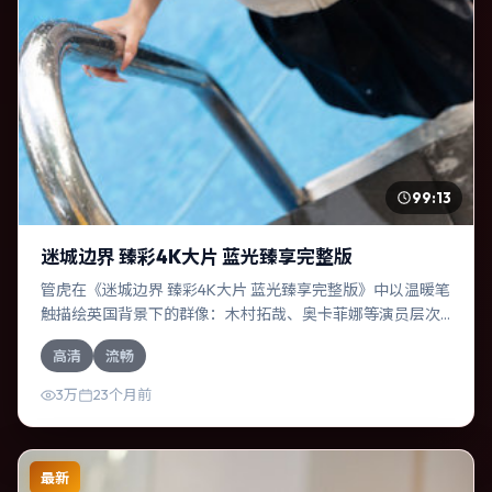
99:13
迷城边界 臻彩4K大片 蓝光臻享完整版
管虎在《迷城边界 臻彩4K大片 蓝光臻享完整版》中以温暖笔
触描绘英国背景下的群像：木村拓哉、奥卡菲娜等演员层次
丰富。作为一部战争作品，故事从日常裂缝切入，逐步推向
高清
流畅
不可逆转的结局；视听语言统一，情感落点克制有力。
3万
23个月前
最新