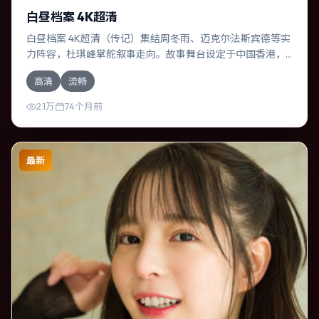
白昼档案 4K超清
白昼档案 4K超清（传记）集结周冬雨、迈克尔·法斯宾德等实
力阵容，杜琪峰掌舵叙事走向。故事舞台设定于中国香港，
围绕一次意外选择展开连锁反应；配乐与色彩高度服务于主
高清
流畅
题，结尾留白耐人寻味。
2.1万
74个月前
最新