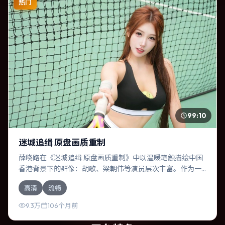
热门
99:10
迷城追缉 原盘画质重制
薛晓路在《迷城追缉 原盘画质重制》中以温暖笔触描绘中国
香港背景下的群像：胡歌、梁朝伟等演员层次丰富。作为一
部喜剧作品，故事从日常裂缝切入，逐步推向不可逆转的结
高清
流畅
局；视听语言统一，情感落点克制有力。
9.3万
106个月前