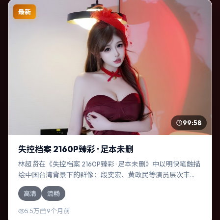
最新
99:58
失控档案 2160P臻彩 · 足本未删
林超贤在《失控档案 2160P臻彩 · 足本未删》中以明快笔触描
绘中国台湾背景下的群像：段奕宏、黄政民等演员层次丰
富。作为一部奇幻作品，故事从日常裂缝切入，逐步推向不
高清
流畅
可逆转的结局；视听语言统一，情感落点克制有力。
5.5万
9个月前