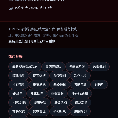
技术支持 7×24小时在线
©
2026
最新视频在线大全
平台. 保留所有权利.
致力于为影迷提供高清、流畅、无广告的观影体验。
|
|
最新美剧
热门电影
无广告播放
热门标签
最新视频在线观看
高清完整版
无删减片源
热播美剧
院线电影
综艺热榜
动漫新番
动作大片
科幻电影
爱情剧集
悬疑惊悚
喜剧电影
剧情片
4K臻享
杜比视界
豆瓣高分
Netflix新剧
HBO剧集
漫威宇宙
悬疑烧脑
甜宠爱情
古装权谋
犯罪警匪
科幻巨制
独播好剧