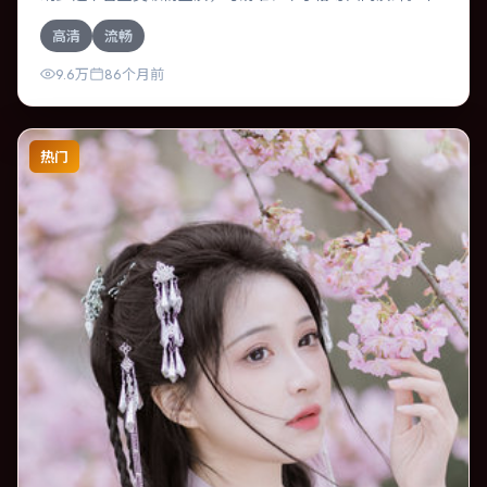
片为爱情类型，主要班底与取景来自中国台湾。两代人的隔
高清
流畅
阂在故乡小城被慢慢缝合。影片整体气质压抑，节奏紧凑，
人物动机清晰，适合喜欢强情节与细腻表演的观众。
9.6万
86个月前
热门