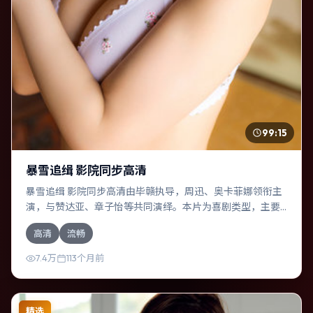
99:15
暴雪追缉 影院同步高清
暴雪追缉 影院同步高清由毕赣执导，周迅、奥卡菲娜领衔主
演，与赞达亚、章子怡等共同演绎。本片为喜剧类型，主要
班底与取景来自中国台湾。一次跨国行动在暴雨夜失控，信
高清
流畅
任瞬间崩塌。影片整体气质冷峻，节奏紧凑，人物动机清
晰，适合喜欢强情节与细腻表演的观众。
7.4万
113个月前
精选