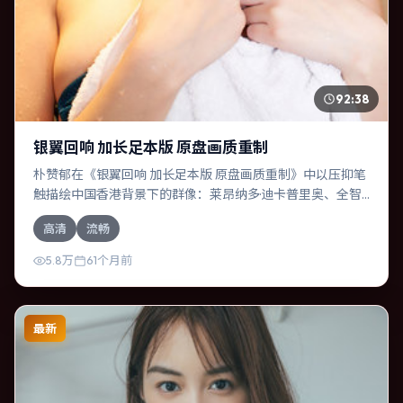
92:38
银翼回响 加长足本版 原盘画质重制
朴赞郁在《银翼回响 加长足本版 原盘画质重制》中以压抑笔
触描绘中国香港背景下的群像：莱昂纳多·迪卡普里奥、全智
贤等演员层次丰富。作为一部科幻作品，故事从日常裂缝切
高清
流畅
入，逐步推向不可逆转的结局；视听语言统一，情感落点克
制有力。
5.8万
61个月前
最新