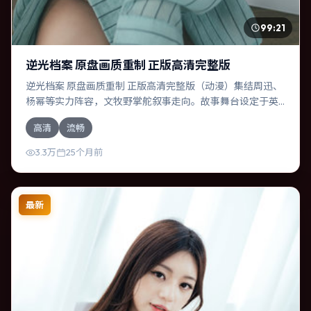
99:21
逆光档案 原盘画质重制 正版高清完整版
逆光档案 原盘画质重制 正版高清完整版（动漫）集结周迅、
杨幂等实力阵容，文牧野掌舵叙事走向。故事舞台设定于英
国，围绕一次意外选择展开连锁反应；配乐与色彩高度服务
高清
流畅
于主题，结尾留白耐人寻味。
3.3万
25个月前
最新