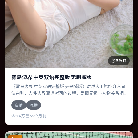
99:12
雾岛边界 中英双语完整版 无删减版
《雾岛边界 中英双语完整版 无删减版》讲述人工智能介入司
法审判，人性边界遭遇拷问的过程。爱情元素与人物关系相
互咬合，周迅、汤唯的对手戏尤为出彩。导演王家卫善于在
高清
流畅
长镜头中积蓄张力，本片亦在意大利实地取景，增强真实质
感。
9.4万
65个月前