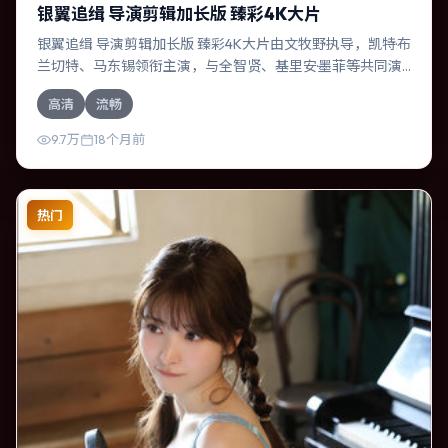
银翼追缉 导演剪辑加长版 臻彩4K大片
银翼追缉 导演剪辑加长版 臻彩4K大片由文牧野执导，凯特·布
兰切特、马东锡领衔主演，与全智贤、基里安·墨菲等共同演
绎。本片为科幻类型，主要班底与取景来自法国。失散多年
高清
流畅
的兄妹在边境小镇意外重逢。影片整体气质浓烈，节奏紧
凑，人物动机清晰，适合喜欢强情节与细腻表演的观众。
9.7万
18个月前
热门