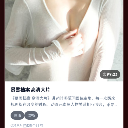
99:23
暴雪档案 高清大片
《暴雪档案 高清大片》讲述时间循环困住主角，每一次醒来
规则都在改变的过程。动漫元素与人物关系相互咬合，莱昂
纳多·迪卡普里奥、长泽雅美的对手戏尤为出彩。导演吉尔莫·
高清
流畅
德尔·托罗善于在长镜头中积蓄张力，本片亦在泰国实地取
景，增强真实质感。
7.9万
125个月前