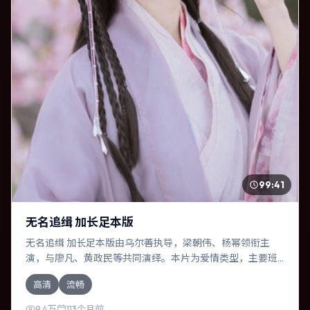
99:41
无名追缉 加长足本版
无名追缉 加长足本版由乌尔善执导，梁朝伟、杨幂领衔主
演，与廖凡、黄政民等共同演绎。本片为爱情类型，主要班
底与取景来自印度。人工智能介入司法审判，人性边界遭遇
高清
流畅
拷问。影片整体气质浓烈，节奏紧凑，人物动机清晰，适合
喜欢强情节与细腻表演的观众。
9.4万
113个月前