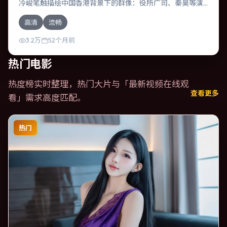
冷峻笔触描绘中国香港背景下的群像：役所广司、秦昊等演
员层次丰富。作为一部冒险作品，故事从日常裂缝切入，逐
高清
流畅
步推向不可逆转的结局；视听语言统一，情感落点克制有
力。
3.2万
52个月前
热门电影
热度榜实时整理，热门大片与「
最新视频在线观
查看更多
看
」需求高度匹配。
热门