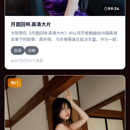
99:34
月面回响 高清大片
文牧野在《月面回响 高清大片》中以浓烈笔触描绘中国香港
背景下的群像：周冬雨、马东锡等演员层次丰富。作为一部
悬疑作品，故事从日常裂缝切入，逐步推向不可逆转的结
高清
流畅
局；视听语言统一，情感落点克制有力。
9.7万
70个月前
热门