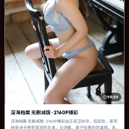
99:59
深海档案 无删减版 · 2160P臻彩
深海档案 无删减版 · 2160P臻彩由王家卫执导，段奕宏、莱昂
纳多·迪卡普里奥领衔主演，与汤唯、章子怡等共同演绎。本