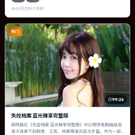
9.5万
51个月前
热门
99:26
失控档案 蓝光臻享完整版
薛晓路在《失控档案 蓝光臻享完整版》中以明快笔触描绘加
拿大背景下的群像：王凯、杨幂等演员层次丰富。作为一部