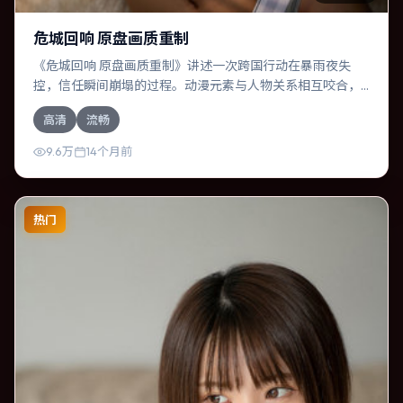
危城回响 原盘画质重制
《危城回响 原盘画质重制》讲述一次跨国行动在暴雨夜失
控，信任瞬间崩塌的过程。动漫元素与人物关系相互咬合，
赵丽颖、廖凡的对手戏尤为出彩。导演冯小刚善于在长镜头
高清
流畅
中积蓄张力，本片亦在泰国实地取景，增强真实质感。
9.6万
14个月前
热门