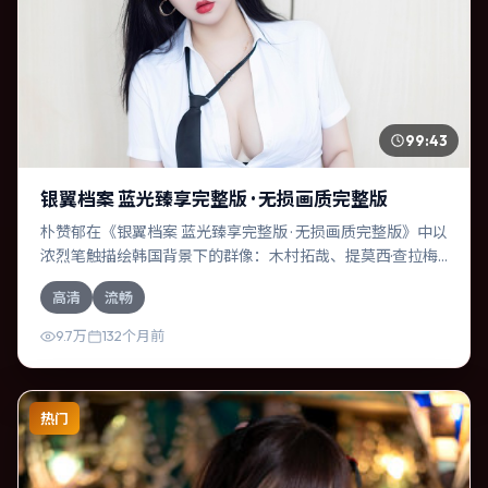
99:43
银翼档案 蓝光臻享完整版 · 无损画质完整版
朴赞郁在《银翼档案 蓝光臻享完整版 · 无损画质完整版》中以
浓烈笔触描绘韩国背景下的群像：木村拓哉、提莫西·查拉梅
等演员层次丰富。作为一部科幻作品，故事从日常裂缝切
高清
流畅
入，逐步推向不可逆转的结局；视听语言统一，情感落点克
制有力。
9.7万
132个月前
热门