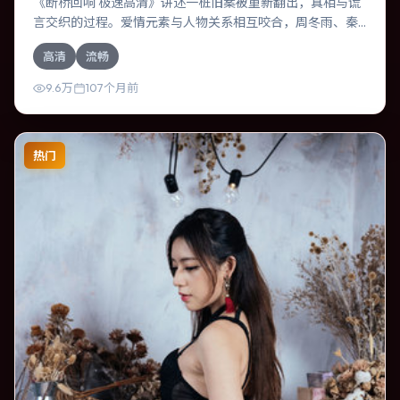
《断桥回响 极速高清》讲述一桩旧案被重新翻出，真相与谎
言交织的过程。爱情元素与人物关系相互咬合，周冬雨、秦
昊的对手戏尤为出彩。导演林超贤善于在长镜头中积蓄张
高清
流畅
力，本片亦在中国香港实地取景，增强真实质感。
9.6万
107个月前
热门