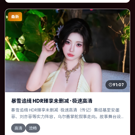
最新
91:07
暴雪追缉 HDR臻享未删减 · 极速高清
暴雪追缉 HDR臻享未删减 · 极速高清（传记）集结基里安·墨
菲、刘亦菲等实力阵容，乌尔善掌舵叙事走向。故事舞台设
定于中国台湾，围绕一次意外选择展开连锁反应；配乐与色
高清
流畅
彩高度服务于主题，结尾留白耐人寻味。