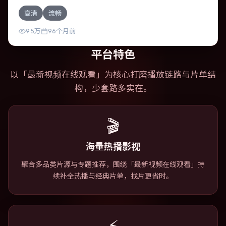
悬疑作品，故事从日常裂缝切入，逐步推向不可逆转的结
高清
流畅
局；视听语言统一，情感落点克制有力。
9.5万
96个月前
平台特色
以「
最新视频在线观看
」为核心打磨播放链路与片单结
构，少套路多实在。
🎬
海量热播影视
聚合多品类片源与专题推荐，围绕「最新视频在线观看」持
续补全热播与经典片单，找片更省时。
⚡