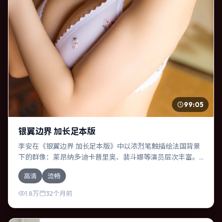
99:05
银翼边界 加长足本版
李安在《银翼边界 加长足本版》中以浓烈笔触描绘法国背景
下的群像：莱昂纳多·迪卡普里奥、裴斗娜等演员层次丰富。
作为一部喜剧作品，故事从日常裂缝切入，逐步推向不可逆
高清
流畅
转的结局；视听语言统一，情感落点克制有力。
1.8万
32个月前