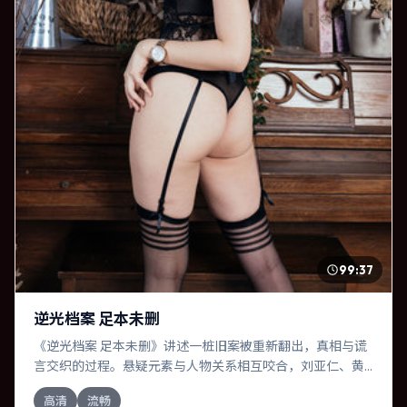
99:37
逆光档案 足本未删
《逆光档案 足本未删》讲述一桩旧案被重新翻出，真相与谎
言交织的过程。悬疑元素与人物关系相互咬合，刘亚仁、黄
渤的对手戏尤为出彩。导演乌尔善善于在长镜头中积蓄张
高清
流畅
力，本片亦在加拿大实地取景，增强真实质感。