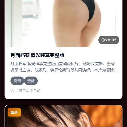
99:05
月面档案 蓝光臻享完整版
月面档案 蓝光臻享完整版由宫崎骏执导，汤姆·汉克斯、全智
贤领衔主演，与廖凡、佛罗伦斯·珀等共同演绎。本片为冒险
类型，主要班底与取景来自英国。失散多年的兄妹在边境小
高清
流畅
镇意外重逢。影片整体气质压抑，节奏紧凑，人物动机清
晰，适合喜欢强情节与细腻表演的观众。
1.8万
41个月前
最新