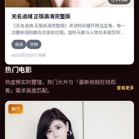
无名追缉 正版高清完整版
《无名追缉 正版高清完整版》讲述时间循环困住主角，每一
次醒来规则都在改变的过程。冒险元素与人物关系相互咬
合，提莫西·查拉梅、谭卓的对手戏尤为出彩。导演王家卫善
高清
流畅
于在长镜头中积蓄张力，本片亦在德国实地取景，增强真实
质感。
7.6万
23个月前
热门电影
热度榜实时整理，热门大片与「
最新视频在线观
查看更多
看
」需求高度匹配。
热门