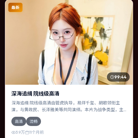
最新
99:44
深海追缉 院线级高清
深海追缉 院线级高清由管虎执导，易烊千玺、胡歌领衔主
演，与黄政民、长泽雅美等共同演绎。本片为战争类型，主
要班底与取景来自泰国。时间循环困住主角，每一次醒来规
高清
流畅
则都在改变。影片整体气质浓烈，节奏紧凑，人物动机清
晰，适合喜欢强情节与细腻表演的观众。
3.9万
11个月前