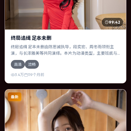
99:42
终局追缉 足本未删
终局追缉 足本未删由陈思诚执导，段奕宏、周冬雨领衔主
演，与长泽雅美等共同演绎。本片为动漫类型，主要班底与
取景来自韩国。一次跨国行动在暴雨夜失控，信任瞬间崩
高清
流畅
塌。影片整体气质温暖，节奏紧凑，人物动机清晰，适合喜
欢强情节与细腻表演的观众。
3.4万
119个月前
最新