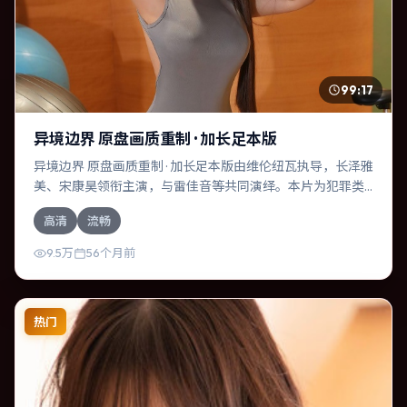
99:17
异境边界 原盘画质重制 · 加长足本版
异境边界 原盘画质重制 · 加长足本版由维伦纽瓦执导，长泽雅
美、宋康昊领衔主演，与雷佳音等共同演绎。本片为犯罪类
型，主要班底与取景来自加拿大。人工智能介入司法审判，
高清
流畅
人性边界遭遇拷问。影片整体气质克制，节奏紧凑，人物动
机清晰，适合喜欢强情节与细腻表演的观众。
9.5万
56个月前
热门