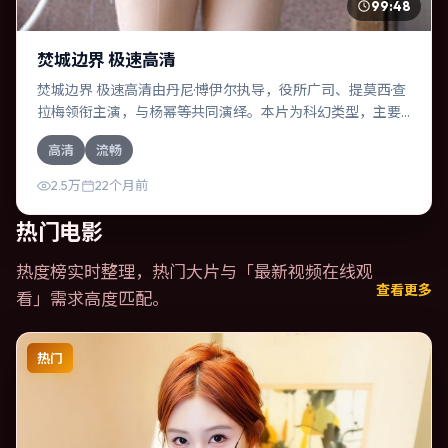
99:48
焚城边界 极速高清
焚城边界 极速高清由丹尼·博伊尔执导，役所广司、提莫西·查
拉梅领衔主演，与杨幂等共同演绎。本片为科幻类型，主要
班底与取景来自泰国。一桩旧案被重新翻出，真相与谎言交
高清
流畅
织。影片整体气质冷峻，节奏紧凑，人物动机清晰，适合喜
欢强情节与细腻表演的观众。
2.5万
22个月前
热门电影
热度榜实时整理，热门大片与「
最新视频在线观
查看更多
看
」需求高度匹配。
热门