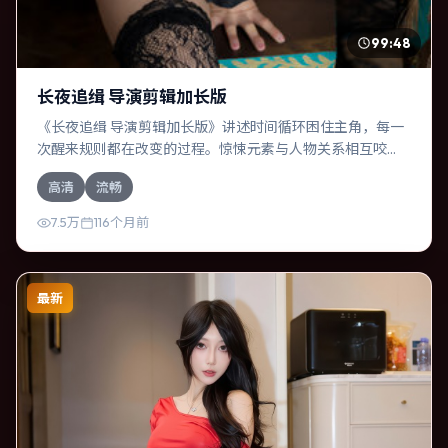
99:48
长夜追缉 导演剪辑加长版
《长夜追缉 导演剪辑加长版》讲述时间循环困住主角，每一
次醒来规则都在改变的过程。惊悚元素与人物关系相互咬
合，段奕宏、奥卡菲娜的对手戏尤为出彩。导演郭帆善于在
高清
流畅
长镜头中积蓄张力，本片亦在韩国实地取景，增强真实质
感。
7.5万
116个月前
最新