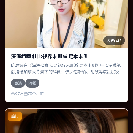
99:34
深海档案 杜比视界未删减 足本未删
陈思诚在《深海档案 杜比视界未删减 足本未删》中以温暖笔
触描绘加拿大背景下的群像：佛罗伦斯·珀、胡歌等演员层次
丰富。作为一部奇幻作品，故事从日常裂缝切入，逐步推向
高清
流畅
不可逆转的结局；视听语言统一，情感落点克制有力。
9.7万
73个月前
热门