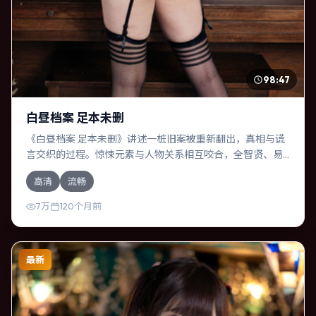
98:47
白昼档案 足本未删
《白昼档案 足本未删》讲述一桩旧案被重新翻出，真相与谎
言交织的过程。惊悚元素与人物关系相互咬合，全智贤、易
烊千玺的对手戏尤为出彩。导演丹尼·博伊尔善于在长镜头中
高清
流畅
积蓄张力，本片亦在英国实地取景，增强真实质感。
7万
120个月前
最新