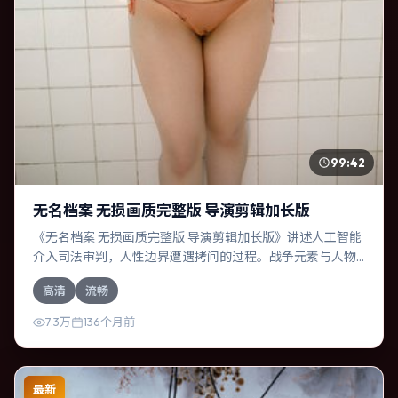
99:42
无名档案 无损画质完整版 导演剪辑加长版
《无名档案 无损画质完整版 导演剪辑加长版》讲述人工智能
介入司法审判，人性边界遭遇拷问的过程。战争元素与人物
关系相互咬合，凯特·布兰切特、沈腾的对手戏尤为出彩。导
高清
流畅
演李安善于在长镜头中积蓄张力，本片亦在意大利实地取
景，增强真实质感。
7.3万
136个月前
最新