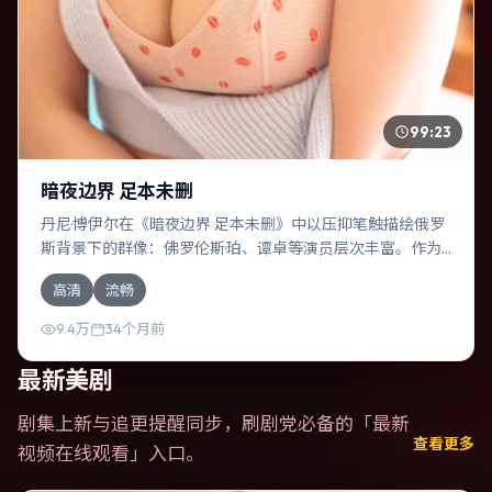
99:23
暗夜边界 足本未删
丹尼·博伊尔在《暗夜边界 足本未删》中以压抑笔触描绘俄罗
斯背景下的群像：佛罗伦斯·珀、谭卓等演员层次丰富。作为
一部惊悚作品，故事从日常裂缝切入，逐步推向不可逆转的
高清
流畅
结局；视听语言统一，情感落点克制有力。
9.4万
34个月前
最新美剧
剧集上新与追更提醒同步，刷剧党必备的「
最新
查看更多
视频在线观看
」入口。