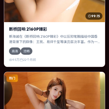
99:15
断桥回响 2160P臻彩
新海诚在《断桥回响 2160P臻彩》中以压抑笔触描绘中国香
港背景下的群像：王凯、易烊千玺等演员层次丰富。作为一
部科幻作品，故事从日常裂缝切入，逐步推向不可逆转的结
高清
流畅
局；视听语言统一，情感落点克制有力。
9.5万
22个月前
热门