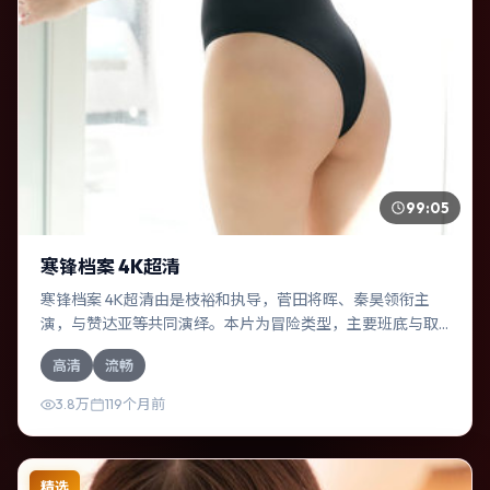
99:05
寒锋档案 4K超清
寒锋档案 4K超清由是枝裕和执导，菅田将晖、秦昊领衔主
演，与赞达亚等共同演绎。本片为冒险类型，主要班底与取
景来自加拿大。失散多年的兄妹在边境小镇意外重逢。影片
高清
流畅
整体气质浓烈，节奏紧凑，人物动机清晰，适合喜欢强情节
与细腻表演的观众。
3.8万
119个月前
精选