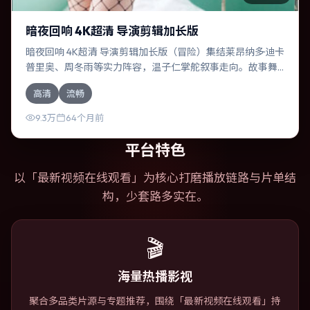
暗夜回响 4K超清 导演剪辑加长版
暗夜回响 4K超清 导演剪辑加长版（冒险）集结莱昂纳多·迪卡
普里奥、周冬雨等实力阵容，温子仁掌舵叙事走向。故事舞
台设定于中国台湾，围绕一次意外选择展开连锁反应；配乐
高清
流畅
与色彩高度服务于主题，结尾留白耐人寻味。
9.3万
64个月前
平台特色
以「
最新视频在线观看
」为核心打磨播放链路与片单结
构，少套路多实在。
🎬
海量热播影视
聚合多品类片源与专题推荐，围绕「最新视频在线观看」持