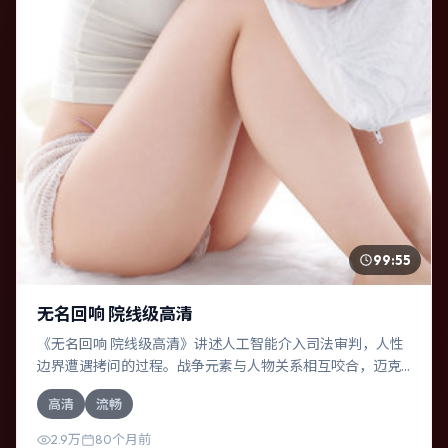
99:55
无名回响 院线级高清
《无名回响 院线级高清》讲述人工智能介入司法审判，人性
边界遭遇拷问的过程。战争元素与人物关系相互咬合，迈克
尔·法斯宾德、木村拓哉的对手戏尤为出彩。导演杜琪峰善于
高清
流畅
在长镜头中积蓄张力，本片亦在俄罗斯实地取景，增强真实
质感。
2.9万
80个月前