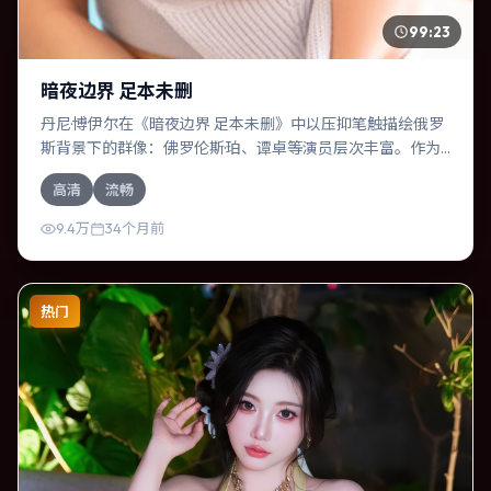
99:23
暗夜边界 足本未删
丹尼·博伊尔在《暗夜边界 足本未删》中以压抑笔触描绘俄罗
斯背景下的群像：佛罗伦斯·珀、谭卓等演员层次丰富。作为
一部惊悚作品，故事从日常裂缝切入，逐步推向不可逆转的
高清
流畅
结局；视听语言统一，情感落点克制有力。
9.4万
34个月前
热门