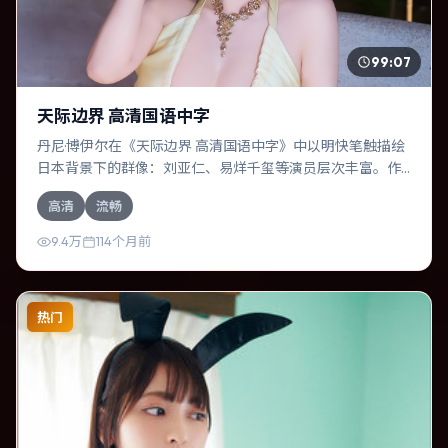
99:07
天际边界 高清国语中字
丹尼·博伊尔在《天际边界 高清国语中字》中以明快笔触描绘
日本背景下的群像：刘亚仁、易烊千玺等演员层次丰富。作
为一部犯罪作品，故事从日常裂缝切入，逐步推向不可逆转
高清
流畅
的结局；视听语言统一，情感落点克制有力。
9.4万
114个月前
热门