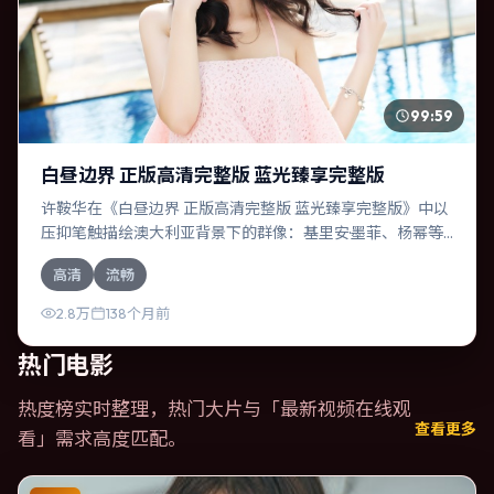
99:59
白昼边界 正版高清完整版 蓝光臻享完整版
许鞍华在《白昼边界 正版高清完整版 蓝光臻享完整版》中以
压抑笔触描绘澳大利亚背景下的群像：基里安·墨菲、杨幂等
演员层次丰富。作为一部奇幻作品，故事从日常裂缝切入，
高清
流畅
逐步推向不可逆转的结局；视听语言统一，情感落点克制有
力。
2.8万
138个月前
热门电影
热度榜实时整理，热门大片与「
最新视频在线观
查看更多
看
」需求高度匹配。