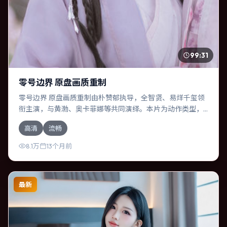
99:31
零号边界 原盘画质重制
零号边界 原盘画质重制由朴赞郁执导，全智贤、易烊千玺领
衔主演，与黄渤、奥卡菲娜等共同演绎。本片为动作类型，
主要班底与取景来自中国大陆。时间循环困住主角，每一次
高清
流畅
醒来规则都在改变。影片整体气质克制，节奏紧凑，人物动
机清晰，适合喜欢强情节与细腻表演的观众。
8.1万
13个月前
最新