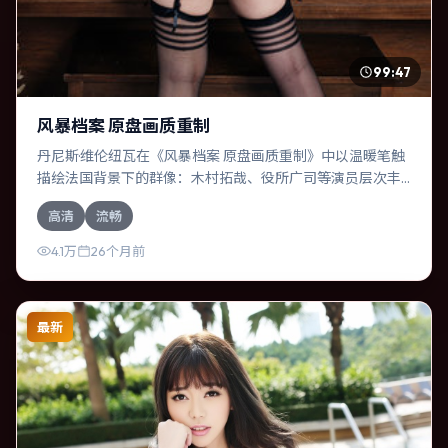
99:47
风暴档案 原盘画质重制
丹尼斯·维伦纽瓦在《风暴档案 原盘画质重制》中以温暖笔触
描绘法国背景下的群像：木村拓哉、役所广司等演员层次丰
富。作为一部传记作品，故事从日常裂缝切入，逐步推向不
高清
流畅
可逆转的结局；视听语言统一，情感落点克制有力。
4.1万
26个月前
最新