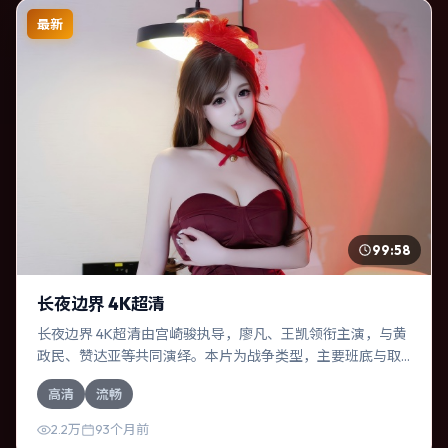
最新
99:58
长夜边界 4K超清
长夜边界 4K超清由宫崎骏执导，廖凡、王凯领衔主演，与黄
政民、赞达亚等共同演绎。本片为战争类型，主要班底与取
景来自韩国。失散多年的兄妹在边境小镇意外重逢。影片整
高清
流畅
体气质冷峻，节奏紧凑，人物动机清晰，适合喜欢强情节与
细腻表演的观众。
2.2万
93个月前