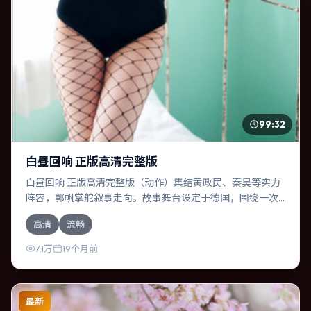
99:32
白昼回响 正版高清完整版
白昼回响 正版高清完整版（动作）集结黄政民、秦昊等实力
阵容，郭帆掌舵叙事走向。故事舞台设定于德国，围绕一次
意外选择展开连锁反应；配乐与色彩高度服务于主题，结尾
高清
流畅
留白耐人寻味。
7.1万
19个月前
最新