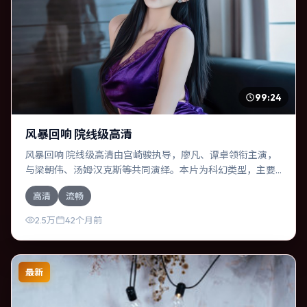
99:24
风暴回响 院线级高清
风暴回响 院线级高清由宫崎骏执导，廖凡、谭卓领衔主演，
与梁朝伟、汤姆·汉克斯等共同演绎。本片为科幻类型，主要
班底与取景来自印度。人工智能介入司法审判，人性边界遭
高清
流畅
遇拷问。影片整体气质冷峻，节奏紧凑，人物动机清晰，适
合喜欢强情节与细腻表演的观众。
2.5万
42个月前
最新