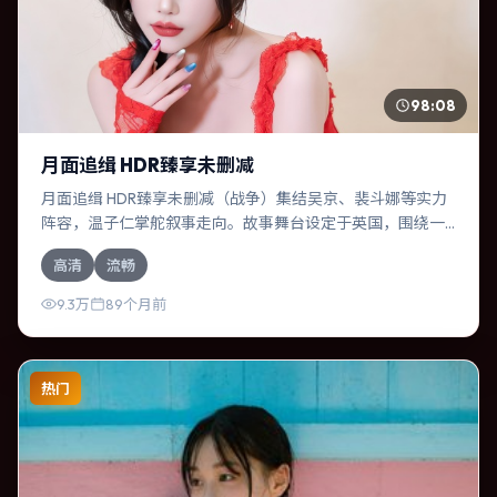
98:08
月面追缉 HDR臻享未删减
月面追缉 HDR臻享未删减（战争）集结吴京、裴斗娜等实力
阵容，温子仁掌舵叙事走向。故事舞台设定于英国，围绕一
次意外选择展开连锁反应；配乐与色彩高度服务于主题，结
高清
流畅
尾留白耐人寻味。
9.3万
89个月前
热门