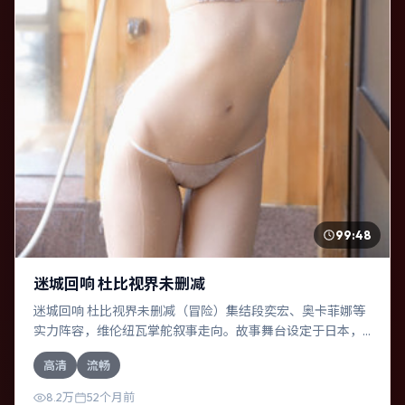
99:48
迷城回响 杜比视界未删减
迷城回响 杜比视界未删减（冒险）集结段奕宏、奥卡菲娜等
实力阵容，维伦纽瓦掌舵叙事走向。故事舞台设定于日本，
围绕一次意外选择展开连锁反应；配乐与色彩高度服务于主
高清
流畅
题，结尾留白耐人寻味。
8.2万
52个月前