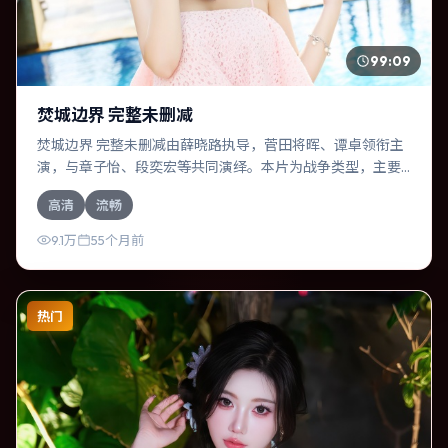
99:09
焚城边界 完整未删减
焚城边界 完整未删减由薛晓路执导，菅田将晖、谭卓领衔主
演，与章子怡、段奕宏等共同演绎。本片为战争类型，主要
班底与取景来自美国。失散多年的兄妹在边境小镇意外重
高清
流畅
逢。影片整体气质明快，节奏紧凑，人物动机清晰，适合喜
欢强情节与细腻表演的观众。
9.1万
55个月前
热门