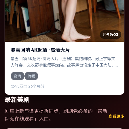
99:03
暴雪回响 4K超清 · 高清大片
暴雪回响 4K超清 · 高清大片（喜剧）集结胡歌、河正宇等实
力阵容，文牧野掌舵叙事走向。故事舞台设定于中国大陆，
围绕一次意外选择展开连锁反应；配乐与色彩高度服务于主
高清
流畅
题，结尾留白耐人寻味。
4.5万
126个月前
最新美剧
剧集上新与追更提醒同步，刷剧党必备的「
最新
查看更多
视频在线观看
」入口。