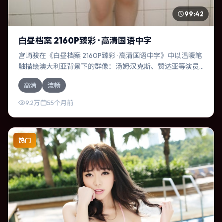
99:42
白昼档案 2160P臻彩 · 高清国语中字
宫崎骏在《白昼档案 2160P臻彩 · 高清国语中字》中以温暖笔
触描绘澳大利亚背景下的群像：汤姆·汉克斯、赞达亚等演员
层次丰富。作为一部犯罪作品，故事从日常裂缝切入，逐步
高清
流畅
推向不可逆转的结局；视听语言统一，情感落点克制有力。
9.2万
55个月前
热门