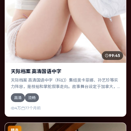
99:45
天际档案 高清国语中字
天际档案 高清国语中字（科幻）集结奥卡菲娜、孙艺珍等实
力阵容，是枝裕和掌舵叙事走向。故事舞台设定于加拿大，
围绕一次意外选择展开连锁反应；配乐与色彩高度服务于主
高清
流畅
题，结尾留白耐人寻味。
4万
77个月前
精选