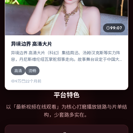
99:07
异境边界 高清大片
异境边界 高清大片（科幻）集结周迅、汤姆·汉克斯等实力阵
容，丹尼斯·维伦纽瓦掌舵叙事走向。故事舞台设定于中国大
陆，围绕一次意外选择展开连锁反应；配乐与色彩高度服务
高清
流畅
于主题，结尾留白耐人寻味。
9万
22个月前
平台特色
以「
最新视频在线观看
」为核心打磨播放链路与片单结
构，少套路多实在。