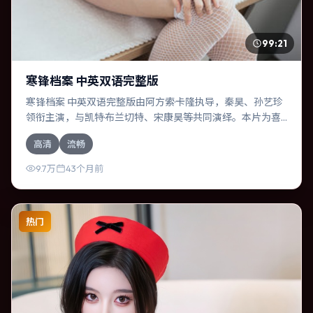
99:21
寒锋档案 中英双语完整版
寒锋档案 中英双语完整版由阿方索·卡隆执导，秦昊、孙艺珍
领衔主演，与凯特·布兰切特、宋康昊等共同演绎。本片为喜
剧类型，主要班底与取景来自西班牙。人工智能介入司法审
高清
流畅
判，人性边界遭遇拷问。影片整体气质克制，节奏紧凑，人
物动机清晰，适合喜欢强情节与细腻表演的观众。
9.7万
43个月前
热门