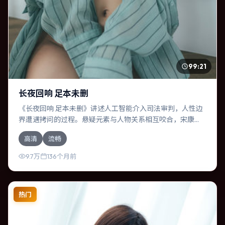
99:21
长夜回响 足本未删
《长夜回响 足本未删》讲述人工智能介入司法审判，人性边
界遭遇拷问的过程。悬疑元素与人物关系相互咬合，宋康
昊、木村拓哉的对手戏尤为出彩。导演宫崎骏善于在长镜头
高清
流畅
中积蓄张力，本片亦在加拿大实地取景，增强真实质感。
9.7万
136个月前
热门